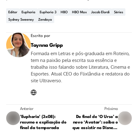
Editor
Euphoria
Euphoria 3
HBO
HBO Max
Jacob Elordi
Séries
Sydney Sweeney
Zendaya
Escrito por
Taynna Gripp
Formada em Letras e pós-graduada em Roteiro,
tem na paixão pela escrita sua essência e
trabalha isso falando sobre Literatura, Cinema e
Esportes. Atual CEO do Flixlândia e redatora do
site Ultraverso.
Anterior
Próximo
'Euphoria' (3x08):
Do final de ‘O Urso’ a
resumo e explicação do
novo ‘Avatar’: saiba o
final da temporada
que assistir no Disney+
em junho