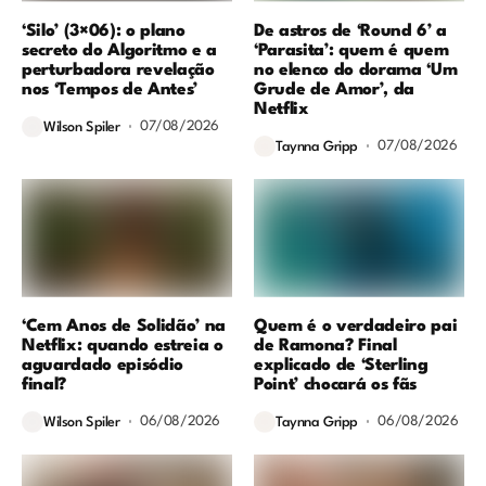
‘Silo’ (3×06): o plano
De astros de ‘Round 6’ a
secreto do Algoritmo e a
‘Parasita’: quem é quem
perturbadora revelação
no elenco do dorama ‘Um
nos ‘Tempos de Antes’
Grude de Amor’, da
Netflix
07/08/2026
Wilson Spiler
07/08/2026
Taynna Gripp
‘Cem Anos de Solidão’ na
Quem é o verdadeiro pai
Netflix: quando estreia o
de Ramona? Final
aguardado episódio
explicado de ‘Sterling
final?
Point’ chocará os fãs
06/08/2026
06/08/2026
Wilson Spiler
Taynna Gripp