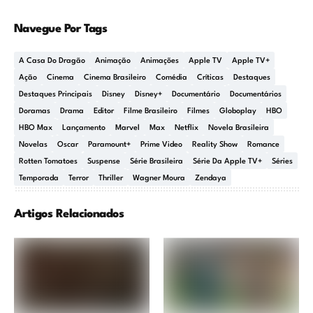
Navegue Por Tags
A Casa Do Dragão
Animação
Animações
Apple TV
Apple TV+
Ação
Cinema
Cinema Brasileiro
Comédia
Críticas
Destaques
Destaques Principais
Disney
Disney+
Documentário
Documentários
Doramas
Drama
Editor
Filme Brasileiro
Filmes
Globoplay
HBO
HBO Max
Lançamento
Marvel
Max
Netflix
Novela Brasileira
Novelas
Oscar
Paramount+
Prime Video
Reality Show
Romance
Rotten Tomatoes
Suspense
Série Brasileira
Série Da Apple TV+
Séries
Temporada
Terror
Thriller
Wagner Moura
Zendaya
Artigos Relacionados