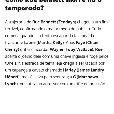
Como Rue Bennett morre na 3ª
temporada?
A trajetória de
Rue Bennett
(
Zendaya
) chegou a um fim
terrível, confirmando o maior medo do público. Tudo
começa quando ela tenta escapar da fazenda da
traficante
Laurie
(
Martha Kelly
). Após
Faye
(
Chloe
Cherry
) gritar e acordar
Wayne
(
Toby Wallace
),
Rue
acerta o joelho dele com uma chave inglesa e foge pelos
túneis. Na estrada de terra, ela chega a ser laçada por
um capanga a cavalo chamado
Harley
(
James Landry
Hébert
), mas é salva pelo segurança
G
(
Marshawn
Lynch
), que atira no agressor com um rifle de precisão.