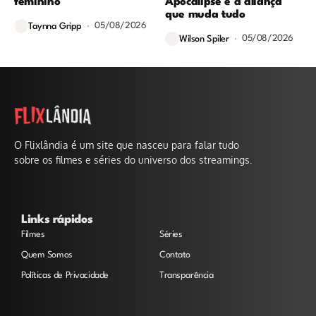
feminino
Apocalipse e a aliança
que muda tudo
05/08/2026
Taynna Gripp
05/08/2026
Wilson Spiler
O Flixlândia é um site que nasceu para falar tudo
sobre os filmes e séries do universo dos streamings.
Links rápidos
Filmes
Séries
Quem Somos
Contato
Políticas de Privacidade
Transparência