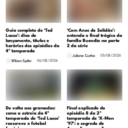
Guia completo de ‘Ted
‘Cem Anos de Solidão’:
Lasso’: dias de
entenda o final trágico da
lançamento, títulos e
família Buendía na parte
horários dos episódios da
2 da série
4ª temporada
05/08/2026
Juliana Cunha
06/08/2026
Wilson Spiler
De volta aos gramados:
Final explicado do
como a estreia da 4ª
episódio 8 da 2ª
temporada de ‘Ted Lasso’
temporada de ‘X-Men
reescreve o futebol
’97’: o segredo de