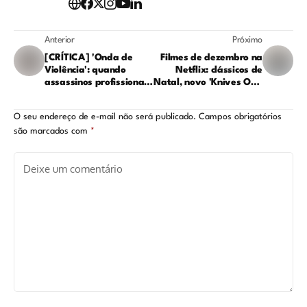
Anterior
Próximo
[CRÍTICA] 'Onda de
Filmes de dezembro na
Violência': quando
Netflix: clássicos de
assassinos profissionais
Natal, novo 'Knives Out'
envelhecem
e candidato ao Oscar;
veja os lançamentos
O seu endereço de e-mail não será publicado.
Campos obrigatórios
são marcados com
*