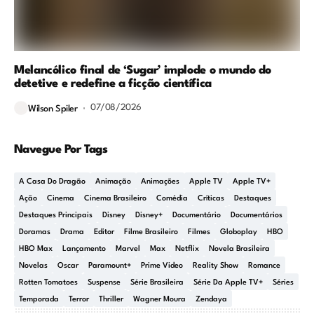
Melancólico final de ‘Sugar’ implode o mundo do
detetive e redefine a ficção científica
07/08/2026
Wilson Spiler
Navegue Por Tags
A Casa Do Dragão
Animação
Animações
Apple TV
Apple TV+
Ação
Cinema
Cinema Brasileiro
Comédia
Críticas
Destaques
Destaques Principais
Disney
Disney+
Documentário
Documentários
Doramas
Drama
Editor
Filme Brasileiro
Filmes
Globoplay
HBO
HBO Max
Lançamento
Marvel
Max
Netflix
Novela Brasileira
Novelas
Oscar
Paramount+
Prime Video
Reality Show
Romance
Rotten Tomatoes
Suspense
Série Brasileira
Série Da Apple TV+
Séries
Temporada
Terror
Thriller
Wagner Moura
Zendaya