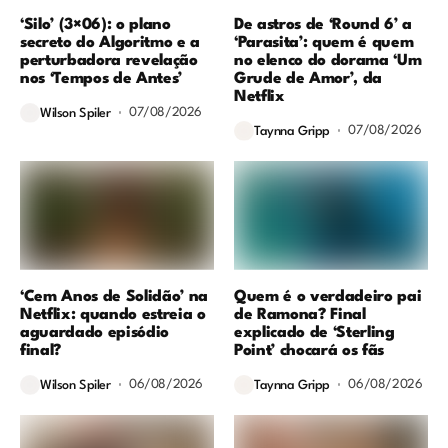
‘Silo’ (3×06): o plano
De astros de ‘Round 6’ a
secreto do Algoritmo e a
‘Parasita’: quem é quem
perturbadora revelação
no elenco do dorama ‘Um
nos ‘Tempos de Antes’
Grude de Amor’, da
Netflix
07/08/2026
Wilson Spiler
07/08/2026
Taynna Gripp
‘Cem Anos de Solidão’ na
Quem é o verdadeiro pai
Netflix: quando estreia o
de Ramona? Final
aguardado episódio
explicado de ‘Sterling
final?
Point’ chocará os fãs
06/08/2026
06/08/2026
Wilson Spiler
Taynna Gripp