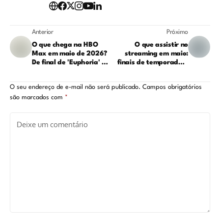
Anterior
Próximo
O que chega na HBO
O que assistir no
Max em maio de 2026?
streaming em maio:
De final de 'Euphoria' a
finais de temporada e
'O Morro dos Ventos
novas séries chegando
Uivantes'; veja os
O seu endereço de e-mail não será publicado.
Campos obrigatórios
lançamentos
são marcados com
*