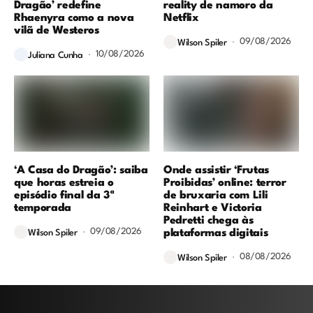
Dragão’ redefine
reality de namoro da
Rhaenyra como a nova
Netflix
vilã de Westeros
09/08/2026
Wilson Spiler
10/08/2026
Juliana Cunha
‘A Casa do Dragão’: saiba
Onde assistir ‘Frutas
que horas estreia o
Proibidas’ online: terror
episódio final da 3ª
de bruxaria com Lili
temporada
Reinhart e Victoria
Pedretti chega às
09/08/2026
plataformas digitais
Wilson Spiler
08/08/2026
Wilson Spiler