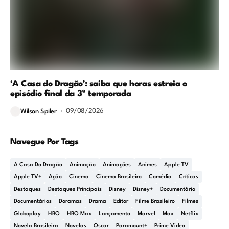
‘A Casa do Dragão’: saiba que horas estreia o
episódio final da 3ª temporada
09/08/2026
Wilson Spiler
Navegue Por Tags
A Casa Do Dragão
Animação
Animações
Animes
Apple TV
Apple TV+
Ação
Cinema
Cinema Brasileiro
Comédia
Críticas
Destaques
Destaques Principais
Disney
Disney+
Documentário
Documentários
Doramas
Drama
Editor
Filme Brasileiro
Filmes
Globoplay
HBO
HBO Max
Lançamento
Marvel
Max
Netflix
Novela Brasileira
Novelas
Oscar
Paramount+
Prime Video