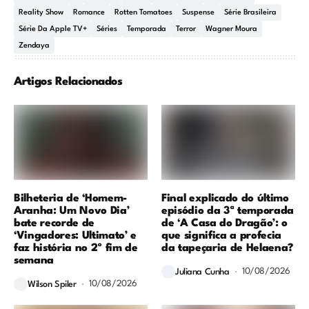
Reality Show
Romance
Rotten Tomatoes
Suspense
Série Brasileira
Série Da Apple TV+
Séries
Temporada
Terror
Wagner Moura
Zendaya
Artigos Relacionados
Bilheteria de ‘Homem-
Final explicado do último
Aranha: Um Novo Dia’
episódio da 3ª temporada
bate recorde de
de ‘A Casa do Dragão’: o
‘Vingadores: Ultimato’ e
que significa a profecia
faz história no 2º fim de
da tapeçaria de Helaena?
semana
10/08/2026
Juliana Cunha
10/08/2026
Wilson Spiler