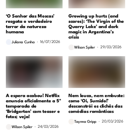
‘O Senhor das Moscas’
Growing up hurts (and
resgata o verdadeiro
scares): ‘The Virgin of the
terror da natureza
Quarry Lake’ and dark
humana
magic in Argentina’s
crisis
16/07/2026
Juliana Cunha
29/03/2026
Wilson Spiler
A espera acabou! Netflix
Nem louca, nem embuste:
anuncia oficialmente a 5ª
como ‘Oi, Sumido!’
temporada de
desconstrói os clichês das
‘Bridgerton’ com teaser e
comédias românticas
fotos; veja!
20/03/2026
Taynna Gripp
24/03/2026
Wilson Spiler