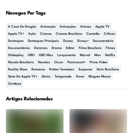
Navegue Por Tags
A Casa Do Dragão
Animação
Animações
Animes
Apple TV
Apple TV+
Ação
Cinema
Cinema Brasileiro
Comédia
Críticas
Destaques
Destaques Principais
Disney
Disney+
Documentário
Documentários
Doramas
Drama
Editor
Filme Brasileiro
Filmes
Globoplay
HBO
HBO Max
Lançamento
Marvel
Max
Netflix
Novela Brasileira
Novelas
Oscar
Paramount+
Prime Video
Reality Show
Romance
Rotten Tomatoes
Suspense
Série Brasileira
Série Da Apple TV+
Séries
Temporada
Terror
Wagner Moura
Zendaya
Artigos Relacionados