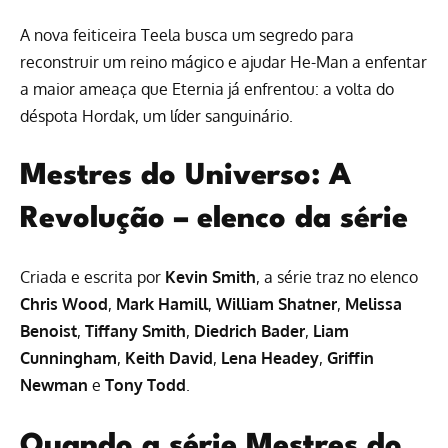
A nova feiticeira Teela busca um segredo para
reconstruir um reino mágico e ajudar He-Man a enfentar
a maior ameaça que Eternia já enfrentou: a volta do
déspota Hordak, um líder sanguinário.
Mestres do Universo: A
Revolução – elenco da série
Criada e escrita por
Kevin Smith
, a série traz no elenco
Chris Wood
,
Mark Hamill
,
William Shatner
,
Melissa
Benoist
,
Tiffany Smith
,
Diedrich Bader
,
Liam
Cunningham
,
Keith David
,
Lena Headey
,
Griffin
Newman
e
Tony Todd
.
Quando a série Mestres do