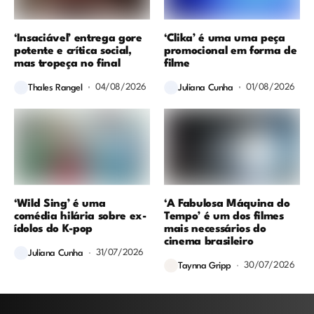
‘Insaciável’ entrega gore
‘Clika’ é uma uma peça
potente e crítica social,
promocional em forma de
mas tropeça no final
filme
04/08/2026
01/08/2026
Thales Rangel
Juliana Cunha
‘Wild Sing’ é uma
‘A Fabulosa Máquina do
comédia hilária sobre ex-
Tempo’ é um dos filmes
ídolos do K-pop
mais necessários do
cinema brasileiro
31/07/2026
Juliana Cunha
30/07/2026
Taynna Gripp