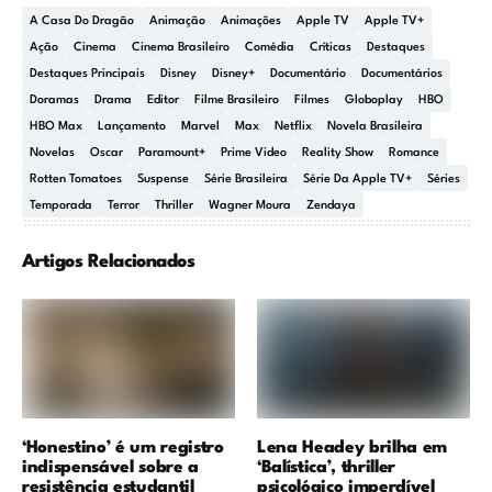
A Casa Do Dragão
Animação
Animações
Apple TV
Apple TV+
Ação
Cinema
Cinema Brasileiro
Comédia
Críticas
Destaques
Destaques Principais
Disney
Disney+
Documentário
Documentários
Doramas
Drama
Editor
Filme Brasileiro
Filmes
Globoplay
HBO
HBO Max
Lançamento
Marvel
Max
Netflix
Novela Brasileira
Novelas
Oscar
Paramount+
Prime Video
Reality Show
Romance
Rotten Tomatoes
Suspense
Série Brasileira
Série Da Apple TV+
Séries
Temporada
Terror
Thriller
Wagner Moura
Zendaya
Artigos Relacionados
‘Honestino’ é um registro
Lena Headey brilha em
indispensável sobre a
‘Balística’, thriller
resistência estudantil
psicológico imperdível