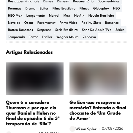
Destaques Principais
Disney
Disney+
Documentário
Documentários
Doramas
Drama
Editor
Filme Brasileiro
Filmes
Globoplay
HBO
HBO Max
Lançamento
Marvel
Max
Netflix
Novela Brasileira
Novelas
Oscar
Paramount+
Prime Video
Reality Show
Romance
Rotten Tomatoes
Suspense
Série Brasileira
Série Da Apple TV+
Séries
Temporada
Terror
Thriller
Wagner Moura
Zendaya
Artigos Relacionados
Quem é a senadora
Go Eun-sae recupera a
Thurman e por que ela
memória? Entenda o final
quer Daniel e Helen no
chocante de ‘Um Grude
final do episódio 6 da 3ª
de Amor’
temporada de ‘Silo’?
07/08/2026
Wilson Spiler