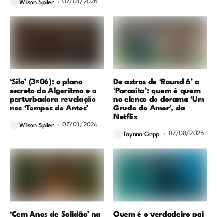
07/08/2026
Wilson Spiler
‘Silo’ (3×06): o plano
De astros de ‘Round 6’ a
secreto do Algoritmo e a
‘Parasita’: quem é quem
perturbadora revelação
no elenco do dorama ‘Um
nos ‘Tempos de Antes’
Grude de Amor’, da
Netflix
07/08/2026
Wilson Spiler
07/08/2026
Taynna Gripp
‘Cem Anos de Solidão’ na
Quem é o verdadeiro pai