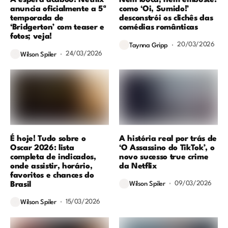
A espera acabou! Netflix
Nem louca, nem embuste:
anuncia oficialmente a 5ª
como ‘Oi, Sumido!’
temporada de
desconstrói os clichês das
‘Bridgerton’ com teaser e
comédias românticas
fotos; veja!
20/03/2026
Taynna Gripp
24/03/2026
Wilson Spiler
É hoje! Tudo sobre o
A história real por trás de
Oscar 2026: lista
‘O Assassino do TikTok’, o
completa de indicados,
novo sucesso true crime
onde assistir, horário,
da Netflix
favoritos e chances do
09/03/2026
Brasil
Wilson Spiler
15/03/2026
Wilson Spiler