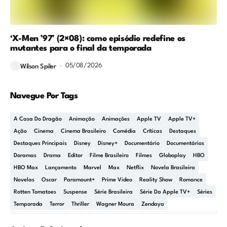
‘X-Men ’97’ (2×08): como episódio redefine os
mutantes para o final da temporada
05/08/2026
Wilson Spiler
Navegue Por Tags
A Casa Do Dragão
Animação
Animações
Apple TV
Apple TV+
Ação
Cinema
Cinema Brasileiro
Comédia
Críticas
Destaques
Destaques Principais
Disney
Disney+
Documentário
Documentários
Doramas
Drama
Editor
Filme Brasileiro
Filmes
Globoplay
HBO
HBO Max
Lançamento
Marvel
Max
Netflix
Novela Brasileira
Novelas
Oscar
Paramount+
Prime Video
Reality Show
Romance
Rotten Tomatoes
Suspense
Série Brasileira
Série Da Apple TV+
Séries
Temporada
Terror
Thriller
Wagner Moura
Zendaya