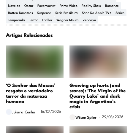
Novelas
Oscar
Paramount+
Prime Video
Reality Show
Romance
Rotten Tomatoes
Suspense
Série Brasileira
Série Da Apple TV+
Séries
Temporada
Terror
Thriller
Wagner Moura
Zendaya
Artigos Relacionados
‘O Senhor das Moscas’
Growing up hurts (and
resgata o verdadeiro
scares): ‘The Virgin of the
terror da natureza
Quarry Lake’ and dark
humana
magic in Argentina’s
crisis
16/07/2026
Juliana Cunha
29/03/2026
Wilson Spiler