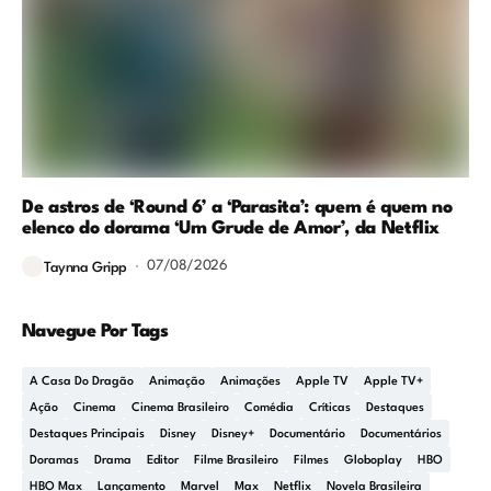
De astros de ‘Round 6’ a ‘Parasita’: quem é quem no
elenco do dorama ‘Um Grude de Amor’, da Netflix
07/08/2026
Taynna Gripp
Navegue Por Tags
A Casa Do Dragão
Animação
Animações
Apple TV
Apple TV+
Ação
Cinema
Cinema Brasileiro
Comédia
Críticas
Destaques
Destaques Principais
Disney
Disney+
Documentário
Documentários
Doramas
Drama
Editor
Filme Brasileiro
Filmes
Globoplay
HBO
HBO Max
Lançamento
Marvel
Max
Netflix
Novela Brasileira