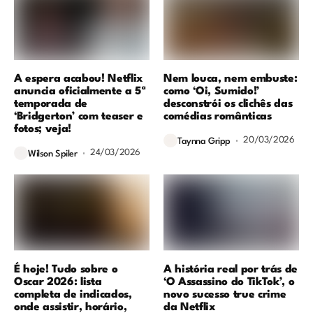
A espera acabou! Netflix
Nem louca, nem embuste:
anuncia oficialmente a 5ª
como ‘Oi, Sumido!’
temporada de
desconstrói os clichês das
‘Bridgerton’ com teaser e
comédias românticas
fotos; veja!
20/03/2026
Taynna Gripp
24/03/2026
Wilson Spiler
É hoje! Tudo sobre o
A história real por trás de
Oscar 2026: lista
‘O Assassino do TikTok’, o
completa de indicados,
novo sucesso true crime
onde assistir, horário,
da Netflix