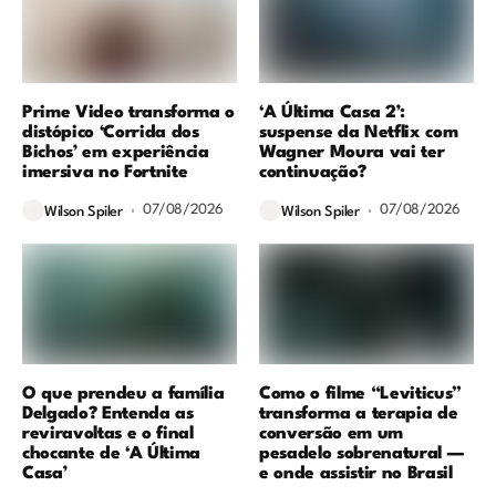
Prime Video transforma o
‘A Última Casa 2’:
distópico ‘Corrida dos
suspense da Netflix com
Bichos’ em experiência
Wagner Moura vai ter
imersiva no Fortnite
continuação?
07/08/2026
07/08/2026
Wilson Spiler
Wilson Spiler
O que prendeu a família
Como o filme “Leviticus”
Delgado? Entenda as
transforma a terapia de
reviravoltas e o final
conversão em um
chocante de ‘A Última
pesadelo sobrenatural —
Casa’
e onde assistir no Brasil