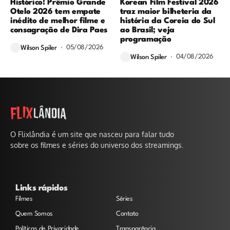
Histórico! Prêmio Grande
Korean Film Festival 2026
Otelo 2026 tem empate
traz maior bilheteria da
inédito de melhor filme e
história da Coreia do Sul
consagração de Dira Paes
ao Brasil; veja
programação
05/08/2026
Wilson Spiler
04/08/2026
Wilson Spiler
O Flixlândia é um site que nasceu para falar tudo
sobre os filmes e séries do universo dos streamings.
Links rápidos
Filmes
Séries
Quem Somos
Contato
Políticas de Privacidade
Transparência