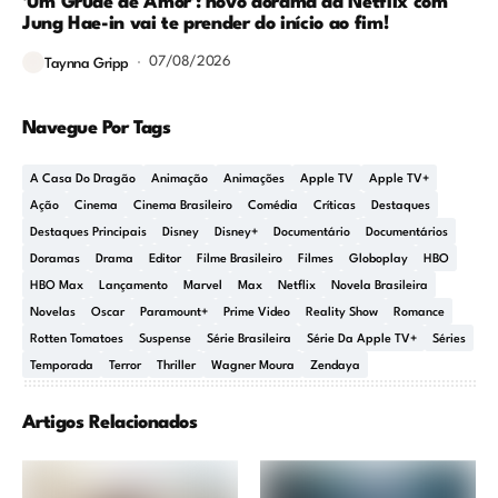
‘Um Grude de Amor’: novo dorama da Netflix com
Jung Hae-in vai te prender do início ao fim!
07/08/2026
Taynna Gripp
Navegue Por Tags
A Casa Do Dragão
Animação
Animações
Apple TV
Apple TV+
Ação
Cinema
Cinema Brasileiro
Comédia
Críticas
Destaques
Destaques Principais
Disney
Disney+
Documentário
Documentários
Doramas
Drama
Editor
Filme Brasileiro
Filmes
Globoplay
HBO
HBO Max
Lançamento
Marvel
Max
Netflix
Novela Brasileira
Novelas
Oscar
Paramount+
Prime Video
Reality Show
Romance
Rotten Tomatoes
Suspense
Série Brasileira
Série Da Apple TV+
Séries
Temporada
Terror
Thriller
Wagner Moura
Zendaya
Artigos Relacionados