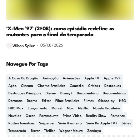
‘X-Men ’97’ (2×08): como episódio redefine os
mutantes para o final da temporada
05/08/2026
Wilson Spiler
Navegue Por Tags
A Casa Do Dragão
Animação
Animações
Apple TV
Apple TV+
Ação
Cinema
Cinema Brasileiro
Comédia
Críticas
Destaques
Destaques Principais
Disney
Disney+
Documentário
Documentários
Doramas
Drama
Editor
Filme Brasileiro
Filmes
Globoplay
HBO
HBO Max
Lançamento
Marvel
Max
Netflix
Novela Brasileira
Novelas
Oscar
Paramount+
Prime Video
Reality Show
Romance
Rotten Tomatoes
Suspense
Série Brasileira
Série Da Apple TV+
Séries
Temporada
Terror
Thriller
Wagner Moura
Zendaya