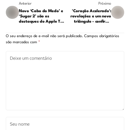
Anterior
Próximo
Novo ‘Cabo do Medo’ e
'Coração Acelerado':
‘Sugar 2’ são os
revelações e um novo
destaques do Apple TV
triângulo - confira o
em junho: veja os
resumo da semana da
lançamentos
novela (01 a 06 de
O seu endereço de e-mail não será publicado.
Campos obrigatórios
junho)
são marcados com
*