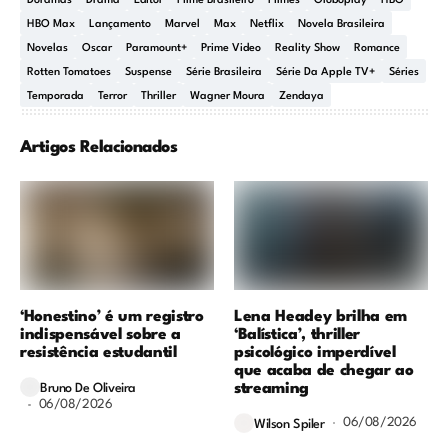
Doramas
Drama
Editor
Filme Brasileiro
Filmes
Globoplay
HBO
HBO Max
Lançamento
Marvel
Max
Netflix
Novela Brasileira
Novelas
Oscar
Paramount+
Prime Video
Reality Show
Romance
Rotten Tomatoes
Suspense
Série Brasileira
Série Da Apple TV+
Séries
Temporada
Terror
Thriller
Wagner Moura
Zendaya
Artigos Relacionados
‘Honestino’ é um registro
Lena Headey brilha em
indispensável sobre a
‘Balística’, thriller
resistência estudantil
psicológico imperdível
que acaba de chegar ao
streaming
Bruno De Oliveira
06/08/2026
06/08/2026
Wilson Spiler