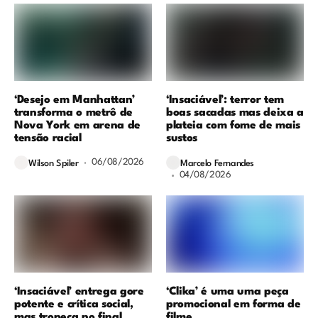
‘Desejo em Manhattan’
‘Insaciável’: terror tem
transforma o metrô de
boas sacadas mas deixa a
Nova York em arena de
plateia com fome de mais
tensão racial
sustos
06/08/2026
Wilson Spiler
Marcelo Fernandes
04/08/2026
‘Insaciável’ entrega gore
‘Clika’ é uma uma peça
potente e crítica social,
promocional em forma de
mas tropeça no final
filme