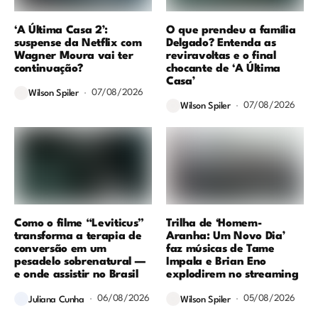
‘A Última Casa 2’:
O que prendeu a família
suspense da Netflix com
Delgado? Entenda as
Wagner Moura vai ter
reviravoltas e o final
continuação?
chocante de ‘A Última
Casa’
07/08/2026
Wilson Spiler
07/08/2026
Wilson Spiler
Como o filme “Leviticus”
Trilha de ‘Homem-
transforma a terapia de
Aranha: Um Novo Dia’
conversão em um
faz músicas de Tame
pesadelo sobrenatural —
Impala e Brian Eno
e onde assistir no Brasil
explodirem no streaming
06/08/2026
05/08/2026
Juliana Cunha
Wilson Spiler