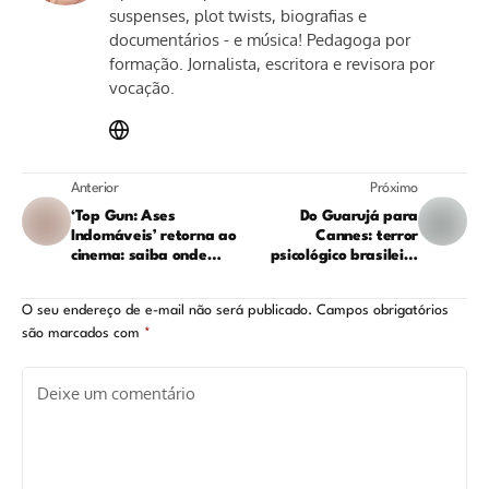
suspenses, plot twists, biografias e
documentários - e música! Pedagoga por
formação. Jornalista, escritora e revisora por
vocação.
Anterior
Próximo
‘Top Gun: Ases
Do Guarujá para
Indomáveis’ retorna ao
Cannes: terror
cinema: saiba onde
psicológico brasileiro
assistir ao filme online
ganha as telas do
no streaming
prestigiado Festival
O seu endereço de e-mail não será publicado.
Campos obrigatórios
são marcados com
*