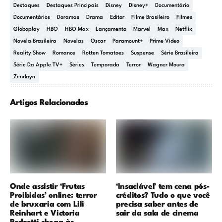
Destaques
Destaques Principais
Disney
Disney+
Documentário
Documentários
Doramas
Drama
Editor
Filme Brasileiro
Filmes
Globoplay
HBO
HBO Max
Lançamento
Marvel
Max
Netflix
Novela Brasileira
Novelas
Oscar
Paramount+
Prime Video
Reality Show
Romance
Rotten Tomatoes
Suspense
Série Brasileira
Série Da Apple TV+
Séries
Temporada
Terror
Wagner Moura
Zendaya
Artigos Relacionados
Onde assistir ‘Frutas
‘Insaciável’ tem cena pós-
Proibidas’ online: terror
créditos? Tudo o que você
de bruxaria com Lili
precisa saber antes de
Reinhart e Victoria
sair da sala de cinema