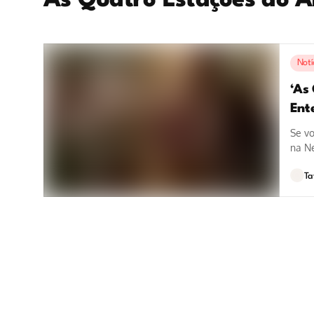
As Quatro Estações do A
Notí
‘As
Ent
Se v
na Ne
Ta