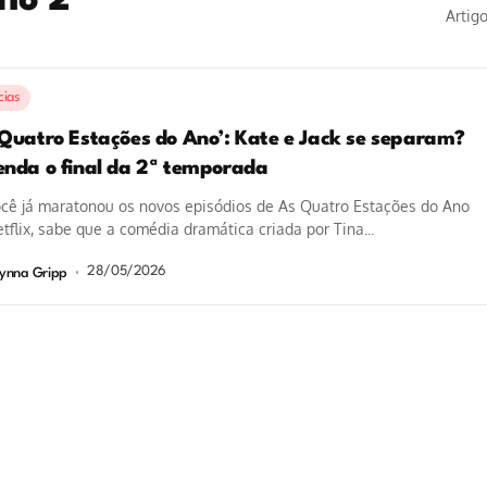
no 2
Artig
cias
 Quatro Estações do Ano’: Kate e Jack se separam?
enda o final da 2ª temporada
ocê já maratonou os novos episódios de As Quatro Estações do Ano
tflix, sabe que a comédia dramática criada por Tina...
28/05/2026
ynna Gripp