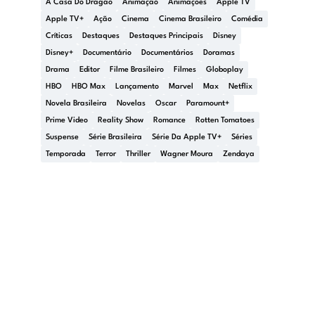
A Casa Do Dragão
Animação
Animações
Apple TV
Apple TV+
Ação
Cinema
Cinema Brasileiro
Comédia
Críticas
Destaques
Destaques Principais
Disney
Disney+
Documentário
Documentários
Doramas
Drama
Editor
Filme Brasileiro
Filmes
Globoplay
HBO
HBO Max
Lançamento
Marvel
Max
Netflix
Novela Brasileira
Novelas
Oscar
Paramount+
Prime Video
Reality Show
Romance
Rotten Tomatoes
Suspense
Série Brasileira
Série Da Apple TV+
Séries
Temporada
Terror
Thriller
Wagner Moura
Zendaya