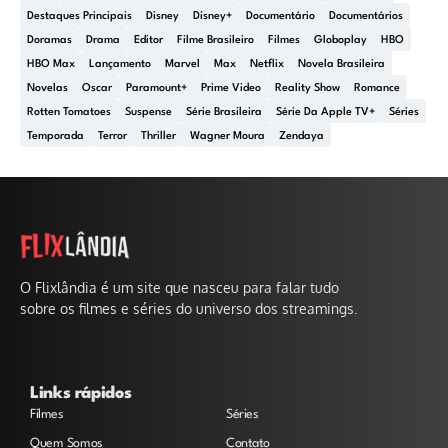
Destaques Principais
Disney
Disney+
Documentário
Documentários
Doramas
Drama
Editor
Filme Brasileiro
Filmes
Globoplay
HBO
HBO Max
Lançamento
Marvel
Max
Netflix
Novela Brasileira
Novelas
Oscar
Paramount+
Prime Video
Reality Show
Romance
Rotten Tomatoes
Suspense
Série Brasileira
Série Da Apple TV+
Séries
Temporada
Terror
Thriller
Wagner Moura
Zendaya
O Flixlândia é um site que nasceu para falar tudo
sobre os filmes e séries do universo dos streamings.
Links rápidos
Filmes
Séries
Quem Somos
Contato