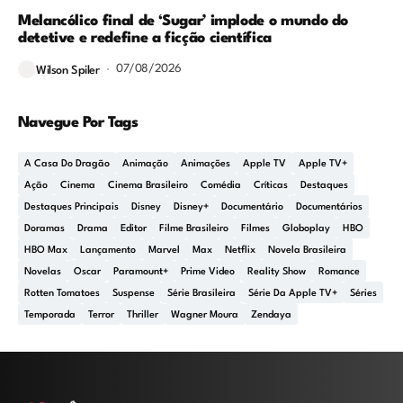
Melancólico final de ‘Sugar’ implode o mundo do
detetive e redefine a ficção científica
07/08/2026
Wilson Spiler
Navegue Por Tags
A Casa Do Dragão
Animação
Animações
Apple TV
Apple TV+
Ação
Cinema
Cinema Brasileiro
Comédia
Críticas
Destaques
Destaques Principais
Disney
Disney+
Documentário
Documentários
Doramas
Drama
Editor
Filme Brasileiro
Filmes
Globoplay
HBO
HBO Max
Lançamento
Marvel
Max
Netflix
Novela Brasileira
Novelas
Oscar
Paramount+
Prime Video
Reality Show
Romance
Rotten Tomatoes
Suspense
Série Brasileira
Série Da Apple TV+
Séries
Temporada
Terror
Thriller
Wagner Moura
Zendaya