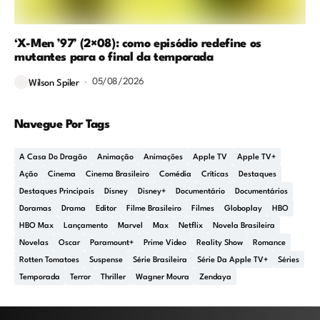
‘X-Men ’97’ (2×08): como episódio redefine os
mutantes para o final da temporada
05/08/2026
Wilson Spiler
Navegue Por Tags
A Casa Do Dragão
Animação
Animações
Apple TV
Apple TV+
Ação
Cinema
Cinema Brasileiro
Comédia
Críticas
Destaques
Destaques Principais
Disney
Disney+
Documentário
Documentários
Doramas
Drama
Editor
Filme Brasileiro
Filmes
Globoplay
HBO
HBO Max
Lançamento
Marvel
Max
Netflix
Novela Brasileira
Novelas
Oscar
Paramount+
Prime Video
Reality Show
Romance
Rotten Tomatoes
Suspense
Série Brasileira
Série Da Apple TV+
Séries
Temporada
Terror
Thriller
Wagner Moura
Zendaya