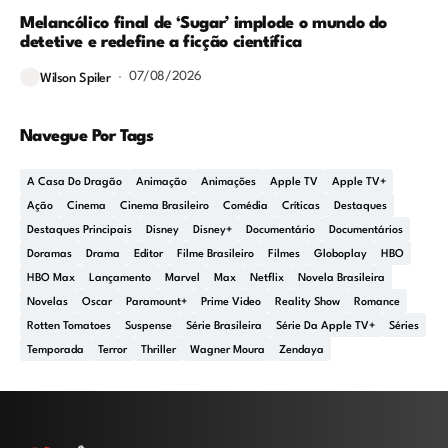
Melancólico final de ‘Sugar’ implode o mundo do
detetive e redefine a ficção científica
07/08/2026
Wilson Spiler
Navegue Por Tags
A Casa Do Dragão
Animação
Animações
Apple TV
Apple TV+
Ação
Cinema
Cinema Brasileiro
Comédia
Críticas
Destaques
Destaques Principais
Disney
Disney+
Documentário
Documentários
Doramas
Drama
Editor
Filme Brasileiro
Filmes
Globoplay
HBO
HBO Max
Lançamento
Marvel
Max
Netflix
Novela Brasileira
Novelas
Oscar
Paramount+
Prime Video
Reality Show
Romance
Rotten Tomatoes
Suspense
Série Brasileira
Série Da Apple TV+
Séries
Temporada
Terror
Thriller
Wagner Moura
Zendaya