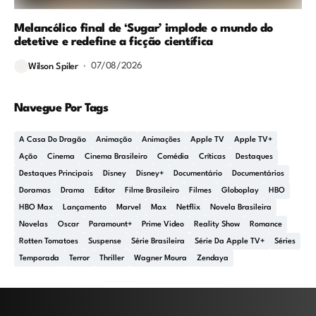
Melancólico final de ‘Sugar’ implode o mundo do
detetive e redefine a ficção científica
07/08/2026
Wilson Spiler
Navegue Por Tags
A Casa Do Dragão
Animação
Animações
Apple TV
Apple TV+
Ação
Cinema
Cinema Brasileiro
Comédia
Críticas
Destaques
Destaques Principais
Disney
Disney+
Documentário
Documentários
Doramas
Drama
Editor
Filme Brasileiro
Filmes
Globoplay
HBO
HBO Max
Lançamento
Marvel
Max
Netflix
Novela Brasileira
Novelas
Oscar
Paramount+
Prime Video
Reality Show
Romance
Rotten Tomatoes
Suspense
Série Brasileira
Série Da Apple TV+
Séries
Temporada
Terror
Thriller
Wagner Moura
Zendaya