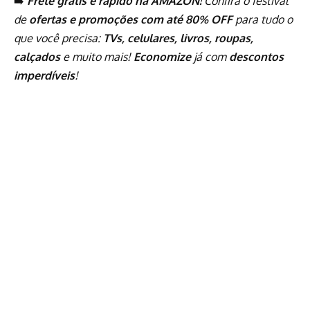
➡️
Frete grátis e rápido na AMAZON!
Confira o festival
de
ofertas e promoções com até 80% OFF
para tudo o
que você precisa:
TVs, celulares, livros, roupas,
calçados
e muito mais!
Economize
já com
descontos
imperdíveis
!