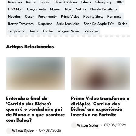
Doramas
Drama
Editor
Filme Brasileiro
Filmes
Globoplay
HBO
HBO Max
Lançamento
Marvel
Max
Netflix
Novela Brasileira
Novelas
Oscar
Paramount+
Prime Video
Reality Show
Romance
Rotten Tomatoes
Suspense
Série Brasileira
Série Da Apple TV+
Séries
Temporada
Terror
Thriller
Wagner Moura
Zendaya
Artigos Relacionados
Entenda o final de
Prime Video transforma o
‘Corrida dos Bichos’:
distópico ‘Corrida dos
quem é o verdadeiro pai
Bichos’ em experiência
de Mano e o que acontece
imersiva no Fortnite
com Dalva?
07/08/2026
Wilson Spiler
07/08/2026
Wilson Spiler