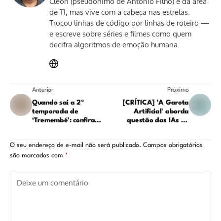
Cleon (pseudônimo de Antonio Filho) é da área
de TI, mas vive com a cabeça nas estrelas.
Trocou linhas de código por linhas de roteiro —
e escreve sobre séries e filmes como quem
decifra algoritmos de emoção humana.
Anterior
Próximo
Quando sai a 2ª
[CRÍTICA] 'A Garota
temporada de
Artificial' aborda
‘Tremembé’: confira
questão das IAs de
essa e outras
maneira diferente do
novidades da série
convencional
O seu endereço de e-mail não será publicado.
Campos obrigatórios
são marcados com
*