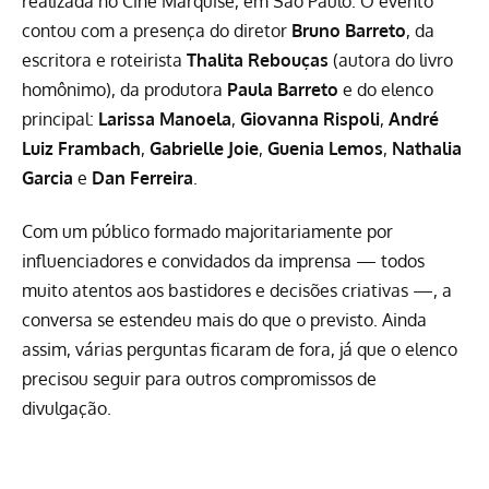
realizada no Cine Marquise, em São Paulo. O evento
contou com a presença do diretor
Bruno Barreto
, da
escritora e roteirista
Thalita Rebouças
(autora do livro
homônimo), da produtora
Paula Barreto
e do elenco
principal:
Larissa Manoela
,
Giovanna Rispoli
,
André
Luiz Frambach
,
Gabrielle Joie
,
Guenia Lemos
,
Nathalia
Garcia
e
Dan Ferreira
.
Com um público formado majoritariamente por
influenciadores e convidados da imprensa — todos
muito atentos aos bastidores e decisões criativas —, a
conversa se estendeu mais do que o previsto. Ainda
assim, várias perguntas ficaram de fora, já que o elenco
precisou seguir para outros compromissos de
divulgação.