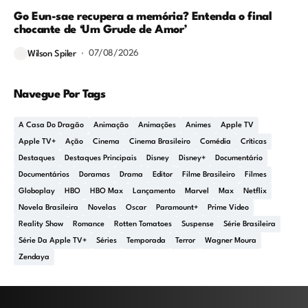
Go Eun-sae recupera a memória? Entenda o final
chocante de ‘Um Grude de Amor’
07/08/2026
Wilson Spiler
Navegue Por Tags
A Casa Do Dragão
Animação
Animações
Animes
Apple TV
Apple TV+
Ação
Cinema
Cinema Brasileiro
Comédia
Críticas
Destaques
Destaques Principais
Disney
Disney+
Documentário
Documentários
Doramas
Drama
Editor
Filme Brasileiro
Filmes
Globoplay
HBO
HBO Max
Lançamento
Marvel
Max
Netflix
Novela Brasileira
Novelas
Oscar
Paramount+
Prime Video
Reality Show
Romance
Rotten Tomatoes
Suspense
Série Brasileira
Série Da Apple TV+
Séries
Temporada
Terror
Wagner Moura
Zendaya