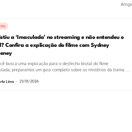
Artig
cias
istiu a ‘Imaculada’ no streaming e não entendeu o
al? Confira a explicação do filme com Sydney
eney
cê busca uma explicação para o desfecho brutal do filme
lada, preparamos um guia completo sobre os mistérios da trama. A
ção...
21/01/2026
rla Lima