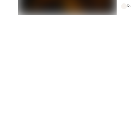
sacrif
Ta