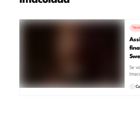
Imaculada
Notí
Ass
fin
Swe
Se vo
Imacu
produ
Ca