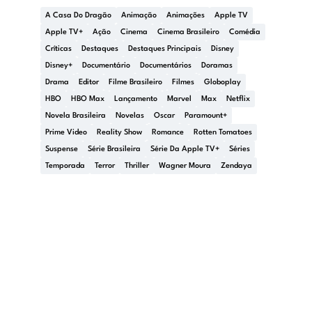
A Casa Do Dragão
Animação
Animações
Apple TV
Apple TV+
Ação
Cinema
Cinema Brasileiro
Comédia
Críticas
Destaques
Destaques Principais
Disney
Disney+
Documentário
Documentários
Doramas
Drama
Editor
Filme Brasileiro
Filmes
Globoplay
HBO
HBO Max
Lançamento
Marvel
Max
Netflix
Novela Brasileira
Novelas
Oscar
Paramount+
Prime Video
Reality Show
Romance
Rotten Tomatoes
Suspense
Série Brasileira
Série Da Apple TV+
Séries
Temporada
Terror
Thriller
Wagner Moura
Zendaya