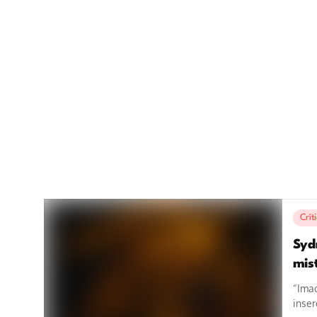
Crít
Syd
mist
“Imac
inser