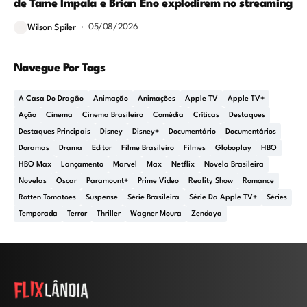
de Tame Impala e Brian Eno explodirem no streaming
05/08/2026
Wilson Spiler
Navegue Por Tags
A Casa Do Dragão
Animação
Animações
Apple TV
Apple TV+
Ação
Cinema
Cinema Brasileiro
Comédia
Críticas
Destaques
Destaques Principais
Disney
Disney+
Documentário
Documentários
Doramas
Drama
Editor
Filme Brasileiro
Filmes
Globoplay
HBO
HBO Max
Lançamento
Marvel
Max
Netflix
Novela Brasileira
Novelas
Oscar
Paramount+
Prime Video
Reality Show
Romance
Rotten Tomatoes
Suspense
Série Brasileira
Série Da Apple TV+
Séries
Temporada
Terror
Thriller
Wagner Moura
Zendaya