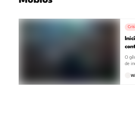
Mobius
Crít
Iníc
con
O gên
de in
como.
Wi