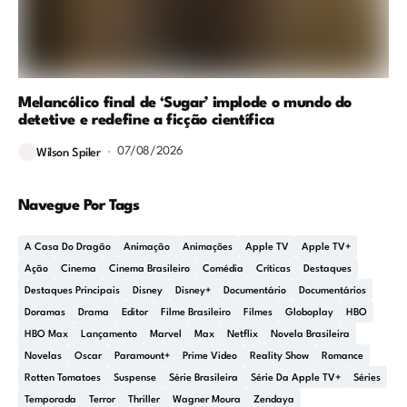
Melancólico final de ‘Sugar’ implode o mundo do
detetive e redefine a ficção científica
07/08/2026
Wilson Spiler
Navegue Por Tags
A Casa Do Dragão
Animação
Animações
Apple TV
Apple TV+
Ação
Cinema
Cinema Brasileiro
Comédia
Críticas
Destaques
Destaques Principais
Disney
Disney+
Documentário
Documentários
Doramas
Drama
Editor
Filme Brasileiro
Filmes
Globoplay
HBO
HBO Max
Lançamento
Marvel
Max
Netflix
Novela Brasileira
Novelas
Oscar
Paramount+
Prime Video
Reality Show
Romance
Rotten Tomatoes
Suspense
Série Brasileira
Série Da Apple TV+
Séries
Temporada
Terror
Thriller
Wagner Moura
Zendaya