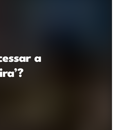
essar a
ira’?