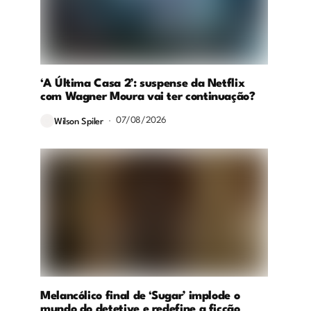
‘A Última Casa 2’: suspense da Netflix
com Wagner Moura vai ter continuação?
07/08/2026
Wilson Spiler
Melancólico final de ‘Sugar’ implode o
mundo do detetive e redefine a ficção