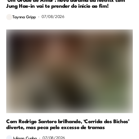
‘Um Grude de Amor’: novo dorama da Netflix com
Jung Hae-in vai te prender do início ao fim!
07/08/2026
Taynna Gripp
Com Rodrigo Santoro brilhando, ‘Corrida dos Bichos’
diverte, mas peca pelo excesso de tramas
07/08/2026
Juliana Cunha