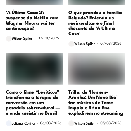
‘A Última Casa 2’:
O que prendeu a família
suspense da Netflix com
Delgado? Entenda as
Wagner Moura vai ter
reviravoltas e o final
continuação?
chocante de ‘A Última
Casa’
07/08/2026
Wilson Spiler
07/08/2026
Wilson Spiler
Como o filme “Leviticus”
Trilha de ‘Homem-
transforma a terapia de
Aranha: Um Novo Dia’
conversão em um
faz músicas de Tame
pesadelo sobrenatural —
Impala e Brian Eno
e onde assistir no Brasil
explodirem no streaming
06/08/2026
05/08/2026
Juliana Cunha
Wilson Spiler