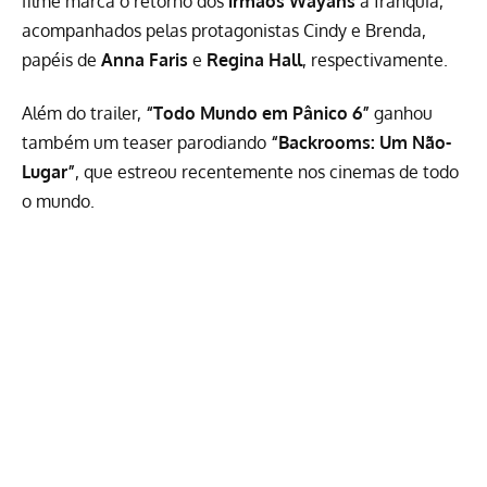
filme marca o retorno dos
irmãos Wayans
à franquia,
acompanhados pelas protagonistas Cindy e Brenda,
papéis de
Anna Faris
e
Regina Hall
, respectivamente.
Além do trailer,
“Todo Mundo em Pânico 6”
ganhou
também um teaser parodiando
“Backrooms: Um Não-
Lugar”
, que estreou recentemente nos cinemas de todo
o mundo.