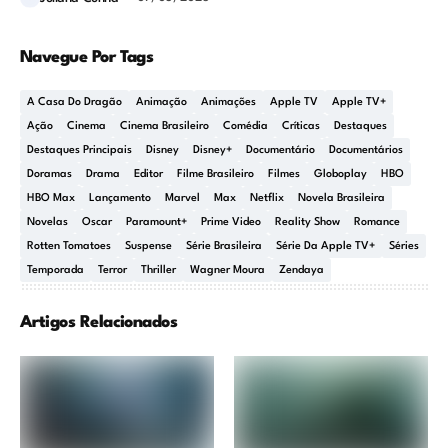
Navegue Por Tags
A Casa Do Dragão
Animação
Animações
Apple TV
Apple TV+
Ação
Cinema
Cinema Brasileiro
Comédia
Críticas
Destaques
Destaques Principais
Disney
Disney+
Documentário
Documentários
Doramas
Drama
Editor
Filme Brasileiro
Filmes
Globoplay
HBO
HBO Max
Lançamento
Marvel
Max
Netflix
Novela Brasileira
Novelas
Oscar
Paramount+
Prime Video
Reality Show
Romance
Rotten Tomatoes
Suspense
Série Brasileira
Série Da Apple TV+
Séries
Temporada
Terror
Thriller
Wagner Moura
Zendaya
Artigos Relacionados