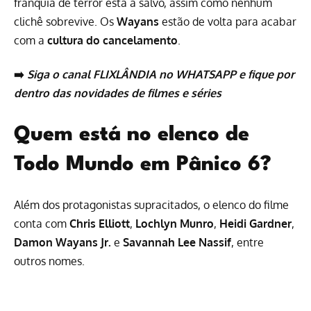
franquia de terror está a salvo, assim como nenhum
clichê sobrevive. Os
Wayans
estão de volta para acabar
com a
cultura do cancelamento
.
➡️
Siga o canal FLIXLÂNDIA no WHATSAPP
e fique por
dentro das novidades de
filmes
e
séries
Quem está no elenco de
Todo Mundo em Pânico 6?
Além dos protagonistas supracitados, o elenco do filme
conta com
Chris Elliott
,
Lochlyn Munro
,
Heidi Gardner
,
Damon Wayans Jr.
e
Savannah Lee Nassif
, entre
outros nomes.