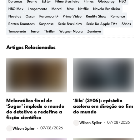
Doramas
Drama
Editor
Filme Brasileiro
Filmes
Globoplay
HBO
HBO Max
Lançamento
Marvel
Max
Netflix
Novela Brasileira
Novelas
Oscar
Paramount+
Prime Video
Reality Show
Romance
Rotten Tomatoes
Suspense
Série Brasileira
Série Da Apple TV+
Séries
Temporada
Terror
Thriller
Wagner Moura
Zendaya
Artigos Relacionados
Melancólico final de
‘Silo’ (3×06): episódio
‘Sugar’ implode o mundo
acelera em direção ao fim
do detetive e redefine a
do mundo
ficção científica
07/08/2026
Wilson Spiler
07/08/2026
Wilson Spiler