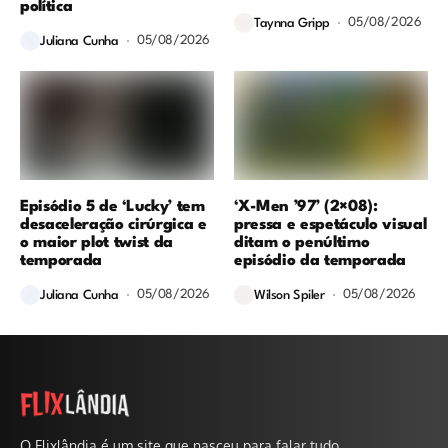
política
05/08/2026
Taynna Gripp
05/08/2026
Juliana Cunha
Episódio 5 de ‘Lucky’ tem
‘X-Men ’97’ (2×08):
desaceleração cirúrgica e
pressa e espetáculo visual
o maior plot twist da
ditam o penúltimo
temporada
episódio da temporada
05/08/2026
05/08/2026
Juliana Cunha
Wilson Spiler
O Flixlândia é um site que nasceu para falar tudo