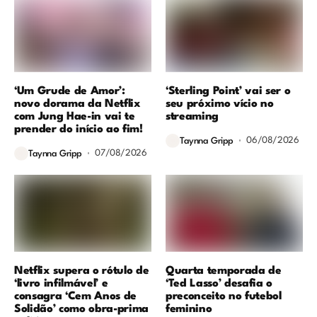
‘Um Grude de Amor’:
‘Sterling Point’ vai ser o
novo dorama da Netflix
seu próximo vício no
com Jung Hae-in vai te
streaming
prender do início ao fim!
06/08/2026
Taynna Gripp
07/08/2026
Taynna Gripp
Netflix supera o rótulo de
Quarta temporada de
‘livro infilmável’ e
‘Ted Lasso’ desafia o
consagra ‘Cem Anos de
preconceito no futebol
Solidão’ como obra-prima
feminino