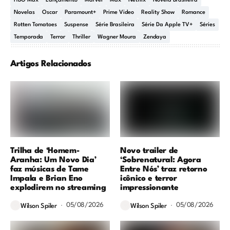
HBO Max
Lançamento
Marvel
Max
Netflix
Novela Brasileira
Novelas
Oscar
Paramount+
Prime Video
Reality Show
Romance
Rotten Tomatoes
Suspense
Série Brasileira
Série Da Apple TV+
Séries
Temporada
Terror
Thriller
Wagner Moura
Zendaya
Artigos Relacionados
Trilha de ‘Homem-
Novo trailer de
Aranha: Um Novo Dia’
‘Sobrenatural: Agora
faz músicas de Tame
Entre Nós’ traz retorno
Impala e Brian Eno
icônico e terror
explodirem no streaming
impressionante
05/08/2026
05/08/2026
Wilson Spiler
Wilson Spiler