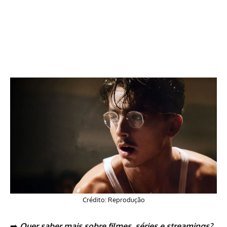
Crédito: Reprodução
➡️
Quer saber mais sobre
filmes
,
séries
e
streamings
?