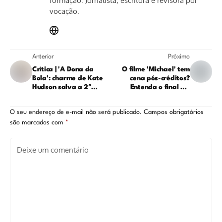
formação. Jornalista, escritora e revisora por
vocação.
Anterior
Próximo
Crítica | 'A Dona da
O filme 'Michael' tem
Bola': charme de Kate
cena pós-créditos?
Hudson salva a 2ª
Entenda o final e o
temporada
futuro da franquia
O seu endereço de e-mail não será publicado.
Campos obrigatórios
são marcados com
*