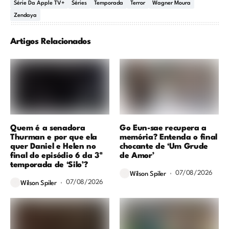
Série Da Apple TV+
Séries
Temporada
Terror
Wagner Moura
Zendaya
Artigos Relacionados
Quem é a senadora
Go Eun-sae recupera a
Thurman e por que ela
memória? Entenda o final
quer Daniel e Helen no
chocante de ‘Um Grude
final do episódio 6 da 3ª
de Amor’
temporada de ‘Silo’?
07/08/2026
Wilson Spiler
07/08/2026
Wilson Spiler