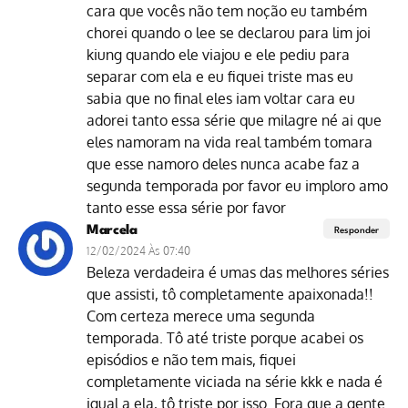
cara que vocês não tem noção eu também
chorei quando o lee se declarou para lim joi
kiung quando ele viajou e ele pediu para
separar com ela e eu fiquei triste mas eu
sabia que no final eles iam voltar cara eu
adorei tanto essa série que milagre né ai que
eles namoram na vida real também tomara
que esse namoro deles nunca acabe faz a
segunda temporada por favor eu imploro amo
tanto esse essa série por favor
Marcela
Responder
12/02/2024 Às 07:40
Beleza verdadeira é umas das melhores séries
que assisti, tô completamente apaixonada!!
Com certeza merece uma segunda
temporada. Tô até triste porque acabei os
episódios e não tem mais, fiquei
completamente viciada na série kkk e nada é
igual a ela, tô triste por isso. Fora que a gente