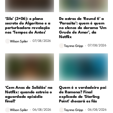
‘Silo’ (3×06): o plano
De astros de ‘Round 6’ a
secreto do Algoritmo e a
‘Parasita’: quem é quem
perturbadora revelação
no elenco do dorama ‘Um
nos ‘Tempos de Antes’
Grude de Amor’, da
Netflix
07/08/2026
Wilson Spiler
07/08/2026
Taynna Gripp
‘Cem Anos de Solidão’ na
Quem é o verdadeiro pai
Netflix: quando estreia o
de Ramona? Final
aguardado episódio
explicado de ‘Sterling
final?
Point’ chocará os fãs
06/08/2026
06/08/2026
Wilson Spiler
Taynna Gripp