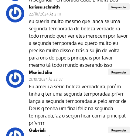
larissa schmith
Responder
22/01/2024 Às 21:11
eu queria muito mesmo que lança se uma
segunda temporada de beleza verdadeira
todo mundo quer ver eles merecem por favor
a segunda temporada eu quero muito eu
preciso muito disso e trás a su-jin de volta
para uns do papeis principais por favor
mesmo tá todo mundo esperando isso
Maria Júlia
Responder
21/01/2024 Às 22:37
Eu ameiii a série beleza verdadeira,porém
tinha q ter uma segunda temporadaa,prfvrr
lança a segunda temporadaa,e pelo amor de
Deus q tenha um final feliz na segunda
temporada,faz o seojun ficar com a principal
prfvrrrr
Gabrieli
Responder