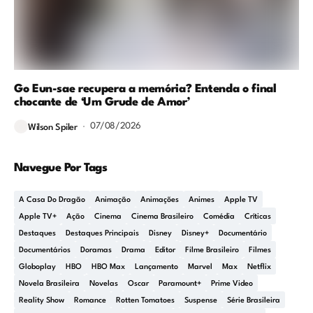
Go Eun-sae recupera a memória? Entenda o final
chocante de ‘Um Grude de Amor’
07/08/2026
Wilson Spiler
Navegue Por Tags
A Casa Do Dragão
Animação
Animações
Animes
Apple TV
Apple TV+
Ação
Cinema
Cinema Brasileiro
Comédia
Críticas
Destaques
Destaques Principais
Disney
Disney+
Documentário
Documentários
Doramas
Drama
Editor
Filme Brasileiro
Filmes
Globoplay
HBO
HBO Max
Lançamento
Marvel
Max
Netflix
Novela Brasileira
Novelas
Oscar
Paramount+
Prime Video
Reality Show
Romance
Rotten Tomatoes
Suspense
Série Brasileira