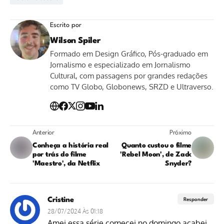
Escrito por
Wilson Spiler
Formado em Design Gráfico, Pós-graduado em
Jornalismo e especializado em Jornalismo
Cultural, com passagens por grandes redações
como TV Globo, Globonews, SRZD e Ultraverso.
Anterior
Próximo
Conheça a história real
Quanto custou o filme
por trás do filme
'Rebel Moon', de Zack
'Maestro', da Netflix
Snyder?
Cristine
Responder
28/07/2024 Às 01:18
Amei essa série comecei no domingo acabei