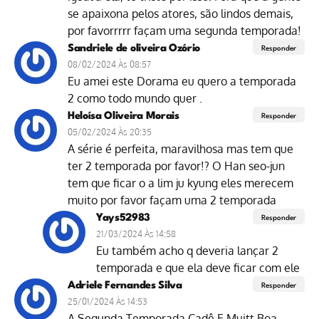
se apaixona pelos atores, são lindos demais,
por favorrrrr façam uma segunda temporada!
Sandriele de oliveira Ozório
Responder
08/02/2024 Às 08:57
Eu amei este Dorama eu quero a temporada
2 como todo mundo quer .
Heloísa Oliveira Morais
Responder
05/02/2024 Às 20:35
A série é perfeita, maravilhosa mas tem que
ter 2 temporada por favor!? O Han seo-jun
tem que ficar o a lim ju kyung eles merecem
muito por favor façam uma 2 temporada
Yays52983
Responder
21/03/2024 Às 14:58
Eu também acho q deveria lançar 2
temporada e que ela deve ficar com ele
Adriele Fernandes Silva
Responder
25/01/2024 Às 14:53
A Segunda Temporada Cadê E Muitt Boa