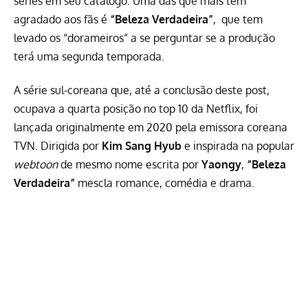
séries em seu catálogo. Uma das que mais têm
agradado aos fãs é
“Beleza Verdadeira”
, que tem
levado os “dorameiros” a se perguntar se a produção
terá uma segunda temporada.
A série sul-coreana que, até a conclusão deste post,
ocupava a quarta posição no top 10 da Netflix, foi
lançada originalmente em 2020 pela emissora coreana
TVN. Dirigida por
Kim Sang Hyub
e inspirada na
popular
webtoon
de mesmo nome escrita por
Yaongy
,
“Beleza
Verdadeira”
mescla romance, comédia e drama.