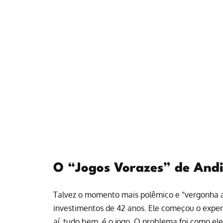
O “Jogos Vorazes” de Andi 
Talvez o momento mais polêmico e “vergonha a
investimentos de 42 anos. Ele começou o experi
aí, tudo bem, é o jogo. O problema foi como ele