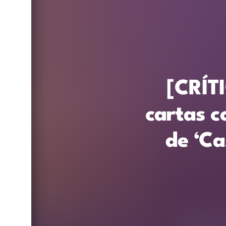
[CRÍTI
cartas c
de ‘C