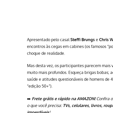
Apresentado pelo casal
Steffi Brungs
e
Chris 
encontros às cegas em cabines (os famosos “pod
choque de realidade.
Mas desta vez, os participantes parecem mais v
muito mais profundos. Esqueça brigas bobas; aq
saúde e atitudes questionáveis de homens de 4
“edição 50+”
).
➡️
Frete grátis e rápido na AMAZON!
Confira o
o que você precisa:
TVs, celulares, livros, rou
imperdíveis
!