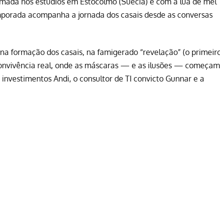
ilmada nos estúdios em Estocolmo (Suécia) e com a lua de mel
temporada acompanha a jornada dos casais desde as conversas
ca na formação dos casais, na famigerado “revelação” (o primeir
 convivência real, onde as máscaras — e as ilusões — começam
 investimentos Andi, o consultor de TI convicto Gunnar e a