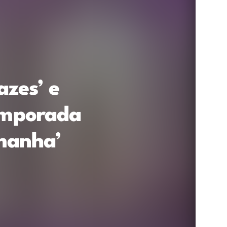
azes’ e
temporada
manha’