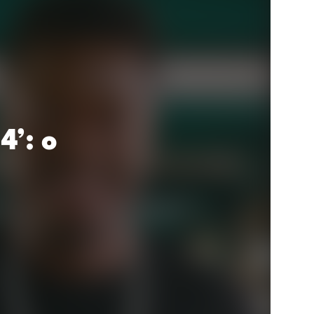
4’: o