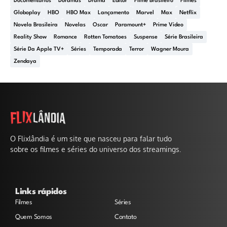
Documentários
Doramas
Drama
Editor
Filme Brasileiro
Filmes
Globoplay
HBO
HBO Max
Lançamento
Marvel
Max
Netflix
Novela Brasileira
Novelas
Oscar
Paramount+
Prime Video
Reality Show
Romance
Rotten Tomatoes
Suspense
Série Brasileira
Série Da Apple TV+
Séries
Temporada
Terror
Wagner Moura
Zendaya
O Flixlândia é um site que nasceu para falar tudo
sobre os filmes e séries do universo dos streamings.
Links rápidos
Filmes
Séries
Quem Somos
Contato