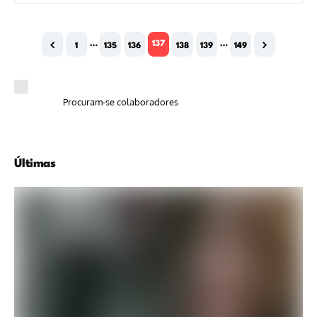
…
137
…
1
135
136
138
139
149
Procuram-se colaboradores
Últimas