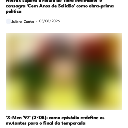
Netflix supera o rótulo de ‘livro infilmável’ e
consagra ‘Cem Anos de Solidão’ como obra-prima
política
05/08/2026
Juliana Cunha
‘X-Men ’97’ (2×08): como episódio redefine os
mutantes para o final da temporada