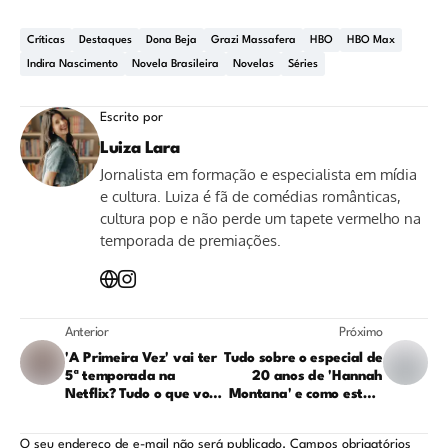
Críticas
Destaques
Dona Beja
Grazi Massafera
HBO
HBO Max
Indira Nascimento
Novela Brasileira
Novelas
Séries
Escrito por
Luiza Lara
Jornalista em formação e especialista em mídia
e cultura. Luiza é fã de comédias românticas,
cultura pop e não perde um tapete vermelho na
temporada de premiações.
Anterior
Próximo
'A Primeira Vez' vai ter
Tudo sobre o especial de
5ª temporada na
20 anos de 'Hannah
Netflix? Tudo o que você
Montana' e como está o
precisa saber sobre o
elenco hoje
futuro da série
O seu endereço de e-mail não será publicado.
Campos obrigatórios