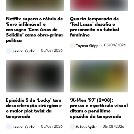
Netflix supera o rótulo de
Quarta temporada de
‘livro infilmável’ e
‘Ted Lasso’ desafia o
consagra ‘Cem Anos de
preconceito no futebol
Solidão’ como obra-prima
feminino
política
05/08/2026
Taynna Gripp
05/08/2026
Juliana Cunha
Episódio 5 de ‘Lucky’ tem
‘X-Men ’97’ (2×08):
desaceleração cirúrgica e
pressa e espetáculo visual
o maior plot twist da
ditam o penúltimo
temporada
episódio da temporada
05/08/2026
05/08/2026
Juliana Cunha
Wilson Spiler