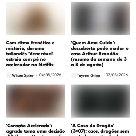
Com ritmo frenético e
‘Quem Ama Cuida’:
mistério, dorama
descoberta pode mudar o
tailandês ‘Venerável’
caso Arthur Brandão
estreia com pé no
(resumo da semana de 3
acelerador na Netflix
a 8 de agosto)
04/08/2026
03/08/2026
Wilson Spiler
Taynna Gripp
‘Coração Acelerado’:
‘A Casa do Dragão’
agrado toma uma decisão
(3×07): caos, dragões sem