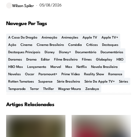
05/08/2026
Wilson Spiler
Navegue Por Tags
A Casa Do Dragão
Animação
Animações
Apple TV
Apple TV+
Ação
Cinema
Cinema Brasileiro
Comédia
Críticas
Destaques
Destaques Principais
Disney
Disney+
Documentário
Documentários
Doramas
Drama
Editor
Filme Brasileiro
Filmes
Globoplay
HBO
HBO Max
Lançamento
Marvel
Max
Netflix
Novela Brasileira
Novelas
Oscar
Paramount+
Prime Video
Reality Show
Romance
Rotten Tomatoes
Suspense
Série Brasileira
Série Da Apple TV+
Séries
Temporada
Terror
Thriller
Wagner Moura
Zendaya
Artigos Relacionados