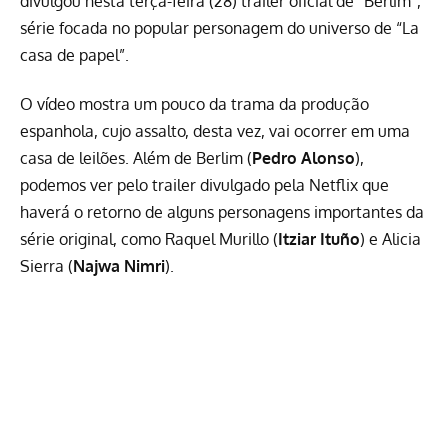
divulgou nesta terça-feira (28) trailer oficial de “Berlim”,
série focada no popular personagem do universo de “La
casa de papel”.
O vídeo mostra um pouco da trama da produção
espanhola, cujo assalto, desta vez, vai ocorrer em uma
casa de leilões. Além de Berlim (
Pedro Alonso
),
podemos ver pelo trailer divulgado pela Netflix que
haverá o retorno de alguns personagens importantes da
série original, como Raquel Murillo (
Itziar Ituño
) e Alicia
Sierra (
Najwa Nimri
).