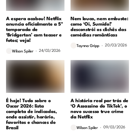
A espera acabou! Netflix
Nem louca, nem embuste:
anuncia oficialmente a 5ª
como ‘Oi, Sumido!’
temporada de
desconstrói os clichês das
‘Bridgerton’ com teaser e
comédias românticas
fotos; veja!
20/03/2026
Taynna Gripp
24/03/2026
Wilson Spiler
É hoje! Tudo sobre o
A história real por trás de
Oscar 2026: lista
‘O Assassino do TikTok’, o
completa de indicados,
novo sucesso true crime
onde assistir, horário,
da Netflix
favoritos e chances do
09/03/2026
Brasil
Wilson Spiler