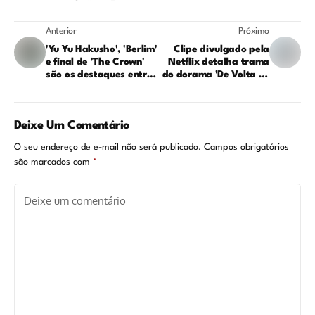
Anterior
Próximo
'Yu Yu Hakusho', 'Berlim'
Clipe divulgado pela
e final de 'The Crown'
Netflix detalha trama
são os destaques entre
do dorama 'De Volta às
as séries de dezembro
Raízes'
na Netflix
Deixe Um Comentário
O seu endereço de e-mail não será publicado.
Campos obrigatórios
são marcados com
*