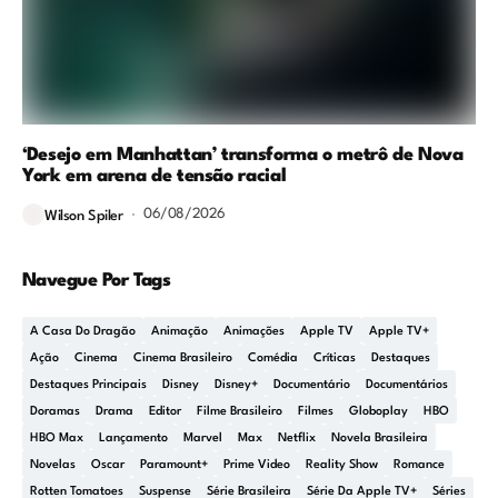
‘Desejo em Manhattan’ transforma o metrô de Nova
York em arena de tensão racial
06/08/2026
Wilson Spiler
Navegue Por Tags
A Casa Do Dragão
Animação
Animações
Apple TV
Apple TV+
Ação
Cinema
Cinema Brasileiro
Comédia
Críticas
Destaques
Destaques Principais
Disney
Disney+
Documentário
Documentários
Doramas
Drama
Editor
Filme Brasileiro
Filmes
Globoplay
HBO
HBO Max
Lançamento
Marvel
Max
Netflix
Novela Brasileira
Novelas
Oscar
Paramount+
Prime Video
Reality Show
Romance
Rotten Tomatoes
Suspense
Série Brasileira
Série Da Apple TV+
Séries