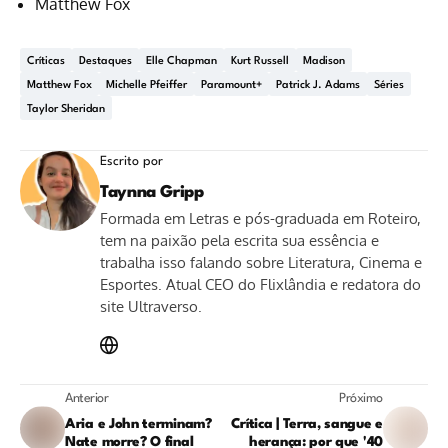
Matthew Fox
Críticas
Destaques
Elle Chapman
Kurt Russell
Madison
Matthew Fox
Michelle Pfeiffer
Paramount+
Patrick J. Adams
Séries
Taylor Sheridan
Escrito por
Taynna Gripp
Formada em Letras e pós-graduada em Roteiro,
tem na paixão pela escrita sua essência e
trabalha isso falando sobre Literatura, Cinema e
Esportes. Atual CEO do Flixlândia e redatora do
site Ultraverso.
Anterior
Próximo
Aria e John terminam?
Crítica | Terra, sangue e
Nate morre? O final
herança: por que '40