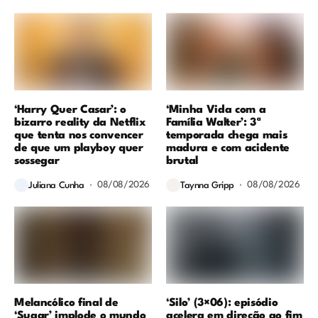
‘Harry Quer Casar’: o
‘Minha Vida com a
bizarro reality da Netflix
Família Walter’: 3ª
que tenta nos convencer
temporada chega mais
de que um playboy quer
madura e com acidente
sossegar
brutal
08/08/2026
08/08/2026
Juliana Cunha
Taynna Gripp
Melancólico final de
‘Silo’ (3×06): episódio
‘Sugar’ implode o mundo
acelera em direção ao fim