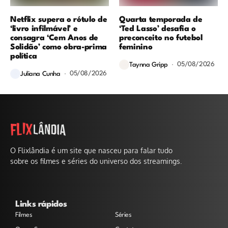
Netflix supera o rótulo de
Quarta temporada de
‘livro infilmável’ e
‘Ted Lasso’ desafia o
consagra ‘Cem Anos de
preconceito no futebol
Solidão’ como obra-prima
feminino
política
05/08/2026
Taynna Gripp
05/08/2026
Juliana Cunha
O Flixlândia é um site que nasceu para falar tudo
sobre os filmes e séries do universo dos streamings.
Links rápidos
Filmes
Séries