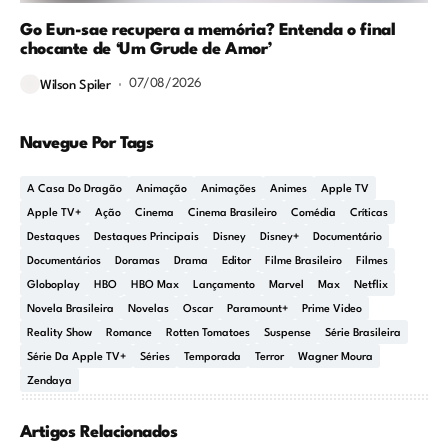
Go Eun-sae recupera a memória? Entenda o final
chocante de ‘Um Grude de Amor’
07/08/2026
Wilson Spiler
Navegue Por Tags
A Casa Do Dragão
Animação
Animações
Animes
Apple TV
Apple TV+
Ação
Cinema
Cinema Brasileiro
Comédia
Críticas
Destaques
Destaques Principais
Disney
Disney+
Documentário
Documentários
Doramas
Drama
Editor
Filme Brasileiro
Filmes
Globoplay
HBO
HBO Max
Lançamento
Marvel
Max
Netflix
Novela Brasileira
Novelas
Oscar
Paramount+
Prime Video
Reality Show
Romance
Rotten Tomatoes
Suspense
Série Brasileira
Série Da Apple TV+
Séries
Temporada
Terror
Wagner Moura
Zendaya
Artigos Relacionados