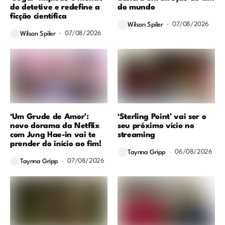
do detetive e redefine a
do mundo
ficção científica
07/08/2026
Wilson Spiler
07/08/2026
Wilson Spiler
‘Um Grude de Amor’:
‘Sterling Point’ vai ser o
novo dorama da Netflix
seu próximo vício no
com Jung Hae-in vai te
streaming
prender do início ao fim!
06/08/2026
Taynna Gripp
07/08/2026
Taynna Gripp