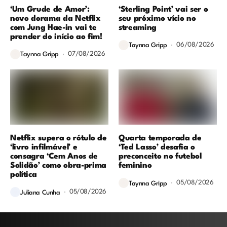
‘Um Grude de Amor’:
‘Sterling Point’ vai ser o
novo dorama da Netflix
seu próximo vício no
com Jung Hae-in vai te
streaming
prender do início ao fim!
06/08/2026
Taynna Gripp
07/08/2026
Taynna Gripp
Netflix supera o rótulo de
Quarta temporada de
‘livro infilmável’ e
‘Ted Lasso’ desafia o
consagra ‘Cem Anos de
preconceito no futebol
Solidão’ como obra-prima
feminino
política
05/08/2026
Taynna Gripp
05/08/2026
Juliana Cunha