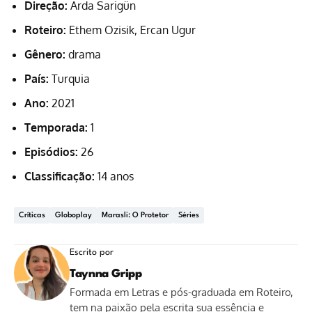
Direção:
Arda Sarigün
Roteiro:
Ethem Ozisik, Ercan Ugur
Gênero:
drama
País:
Turquia
Ano:
2021
Temporada:
1
Episódios:
26
Classificação:
14 anos
Críticas
Globoplay
Marasli: O Protetor
Séries
Escrito por
Taynna Gripp
Formada em Letras e pós-graduada em Roteiro,
tem na paixão pela escrita sua essência e