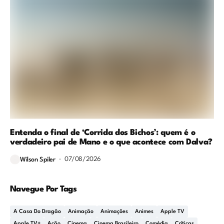
Entenda o final de ‘Corrida dos Bichos’: quem é o
verdadeiro pai de Mano e o que acontece com Dalva?
07/08/2026
Wilson Spiler
Navegue Por Tags
A Casa Do Dragão
Animação
Animações
Animes
Apple TV
Apple TV+
Ação
Cinema
Cinema Brasileiro
Comédia
Críticas