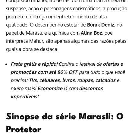
conquistou uma legião de fãs. Com uma trama cheia de
suspense, ação e personagens carismáticos, a produção
promete e entrega um entretenimento de alta
qualidade. O desempenho estelar de
Burak Deniz
, no
papel de Marasli, e a química com
Alina Boz
, que
interpreta Mahur, são apenas algumas das razões pelas
quais a obra se destaca.
Frete grátis e rápido!
Confira o festival de
ofertas e
promoções com até 80% OFF
para tudo o que você
precisa:
TVs, celulares, livros, roupas, calçados
e
muito mais!
Economize
já com
descontos
imperdíveis
!
Sinopse da série Marasli: O
Protetor