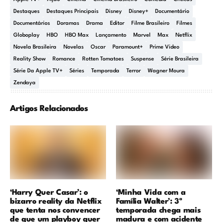
Destaques
Destaques Principais
Disney
Disney+
Documentário
Documentários
Doramas
Drama
Editor
Filme Brasileiro
Filmes
Globoplay
HBO
HBO Max
Lançamento
Marvel
Max
Netflix
Novela Brasileira
Novelas
Oscar
Paramount+
Prime Video
Reality Show
Romance
Rotten Tomatoes
Suspense
Série Brasileira
Série Da Apple TV+
Séries
Temporada
Terror
Wagner Moura
Zendaya
Artigos Relacionados
‘Harry Quer Casar’: o
‘Minha Vida com a
bizarro reality da Netflix
Família Walter’: 3ª
que tenta nos convencer
temporada chega mais
de que um playboy quer
madura e com acidente