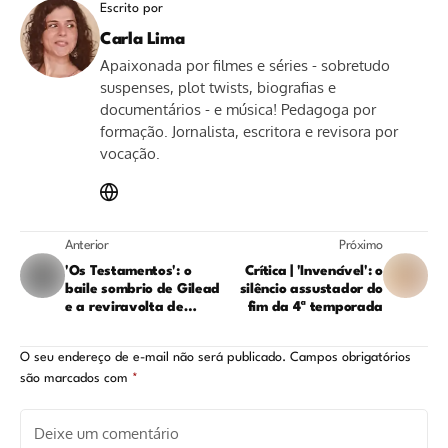
Escrito por
Carla Lima
Apaixonada por filmes e séries - sobretudo
suspenses, plot twists, biografias e
documentários - e música! Pedagoga por
formação. Jornalista, escritora e revisora por
vocação.
Anterior
Próximo
'Os Testamentos': o
Crítica | 'Invencível': o
baile sombrio de Gilead
silêncio assustador do
e a reviravolta de
fim da 4ª temporada
Agnes; resumo e
explicação do episódio 5
O seu endereço de e-mail não será publicado.
Campos obrigatórios
são marcados com
*