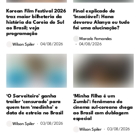
Korean Film Festival 2026
Final explicado de
traz maior bilheteria da
‘Insaciável’: Hana
história da Coreia do Sul
devorou Alanya ou tudo
ao Brasil; veja
foi uma alucinação?
programação
Marcelo Fernandes
04/08/2026
04/08/2026
Wilson Spiler
‘O Sorveiteiro’ ganha
‘Minha Filha é um
trailer ‘censurado’ para
Zumbi’: fenômeno do
quem tem ‘medinho’ e
cinema sul-coreano chega
data de estreia no Brasil
ao Brasil com dublagem
especial
03/08/2026
Wilson Spiler
03/08/2026
Wilson Spiler