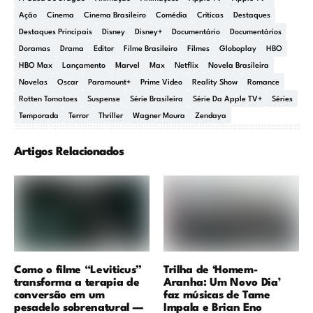
Ação
Cinema
Cinema Brasileiro
Comédia
Críticas
Destaques
Destaques Principais
Disney
Disney+
Documentário
Documentários
Doramas
Drama
Editor
Filme Brasileiro
Filmes
Globoplay
HBO
HBO Max
Lançamento
Marvel
Max
Netflix
Novela Brasileira
Novelas
Oscar
Paramount+
Prime Video
Reality Show
Romance
Rotten Tomatoes
Suspense
Série Brasileira
Série Da Apple TV+
Séries
Temporada
Terror
Thriller
Wagner Moura
Zendaya
Artigos Relacionados
Como o filme “Leviticus”
Trilha de ‘Homem-
transforma a terapia de
Aranha: Um Novo Dia’
conversão em um
faz músicas de Tame
pesadelo sobrenatural —
Impala e Brian Eno