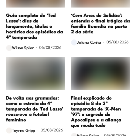
Guia completo de ‘Ted
‘Cem Anos de Solidão’:
Lasso’: dias de
entenda o final trágico da
lançamento, títulos e
família Buendía na parte
horários dos episódios da
2 da série
4ª temporada
05/08/2026
Juliana Cunha
06/08/2026
Wilson Spiler
De volta aos gramados:
Final explicado do
como a estreia da 4ª
episódio 8 da 2ª
temporada de ‘Ted Lasso’
temporada de ‘X-Men
reescreve o futebol
’97’: o segredo de
feminino
Apocalipse e a aliança
que muda tudo
05/08/2026
Taynna Gripp
05/08/2026