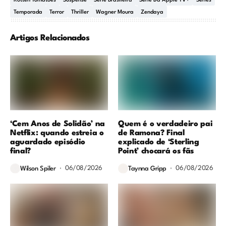
Rotten Tomatoes
Suspense
Série Brasileira
Série Da Apple TV+
Séries
Temporada
Terror
Thriller
Wagner Moura
Zendaya
Artigos Relacionados
‘Cem Anos de Solidão’ na
Quem é o verdadeiro pai
Netflix: quando estreia o
de Ramona? Final
aguardado episódio
explicado de ‘Sterling
final?
Point’ chocará os fãs
06/08/2026
06/08/2026
Wilson Spiler
Taynna Gripp