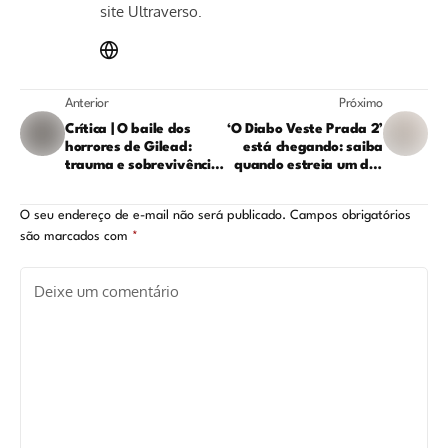
site Ultraverso.
Anterior
Próximo
Crítica | O baile dos
‘O Diabo Veste Prada 2’
horrores de Gilead:
está chegando: saiba
trauma e sobrevivência
quando estreia um dos
no episódio 5 de 'Os
filmes mais aguardados
Testamentos'
do ano
O seu endereço de e-mail não será publicado.
Campos obrigatórios
são marcados com
*