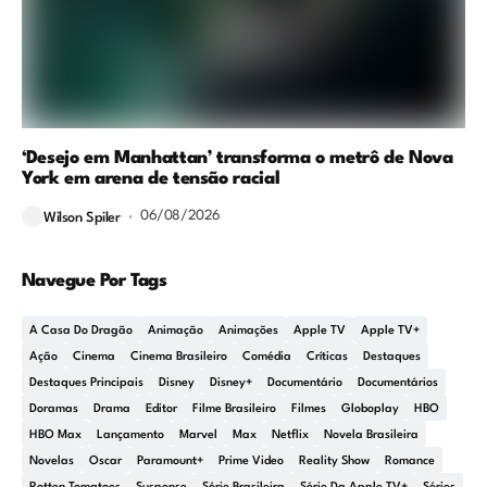
‘Desejo em Manhattan’ transforma o metrô de Nova
York em arena de tensão racial
06/08/2026
Wilson Spiler
Navegue Por Tags
A Casa Do Dragão
Animação
Animações
Apple TV
Apple TV+
Ação
Cinema
Cinema Brasileiro
Comédia
Críticas
Destaques
Destaques Principais
Disney
Disney+
Documentário
Documentários
Doramas
Drama
Editor
Filme Brasileiro
Filmes
Globoplay
HBO
HBO Max
Lançamento
Marvel
Max
Netflix
Novela Brasileira
Novelas
Oscar
Paramount+
Prime Video
Reality Show
Romance