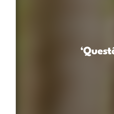
‘Quest