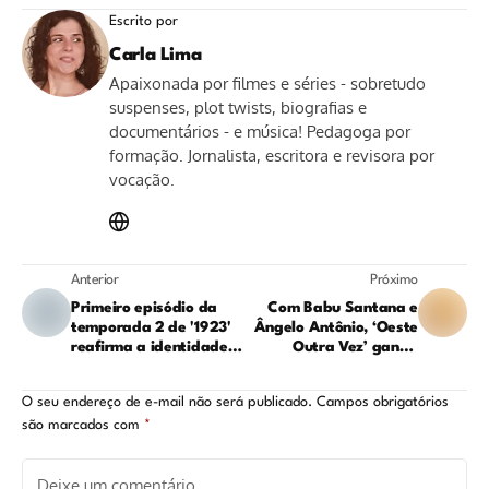
Escrito por
Carla Lima
Apaixonada por filmes e séries - sobretudo
suspenses, plot twists, biografias e
documentários - e música! Pedagoga por
formação. Jornalista, escritora e revisora por
vocação.
Anterior
Próximo
Primeiro episódio da
Com Babu Santana e
temporada 2 de '1923'
Ângelo Antônio, ‘Oeste
reafirma a identidade
Outra Vez’ ganha
sombria e violenta da
trailer
série
IMPRESSIONANTE:
O seu endereço de e-mail não será publicado.
Campos obrigatórios
veja!
são marcados com
*