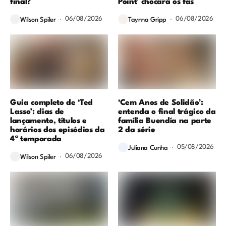
final?
Point’ chocará os fãs
06/08/2026
06/08/2026
Wilson Spiler
Taynna Gripp
Guia completo de ‘Ted
‘Cem Anos de Solidão’:
Lasso’: dias de
entenda o final trágico da
lançamento, títulos e
família Buendía na parte
horários dos episódios da
2 da série
4ª temporada
05/08/2026
Juliana Cunha
06/08/2026
Wilson Spiler