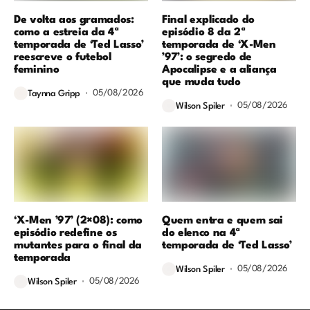
De volta aos gramados:
Final explicado do
como a estreia da 4ª
episódio 8 da 2ª
temporada de ‘Ted Lasso’
temporada de ‘X-Men
reescreve o futebol
’97’: o segredo de
feminino
Apocalipse e a aliança
que muda tudo
05/08/2026
Taynna Gripp
05/08/2026
Wilson Spiler
‘X-Men ’97’ (2×08): como
Quem entra e quem sai
episódio redefine os
do elenco na 4ª
mutantes para o final da
temporada de ‘Ted Lasso’
temporada
05/08/2026
Wilson Spiler
05/08/2026
Wilson Spiler