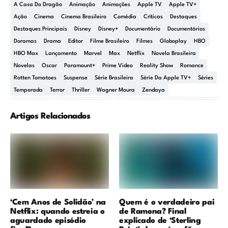
A Casa Do Dragão
Animação
Animações
Apple TV
Apple TV+
Ação
Cinema
Cinema Brasileiro
Comédia
Críticas
Destaques
Destaques Principais
Disney
Disney+
Documentário
Documentários
Doramas
Drama
Editor
Filme Brasileiro
Filmes
Globoplay
HBO
HBO Max
Lançamento
Marvel
Max
Netflix
Novela Brasileira
Novelas
Oscar
Paramount+
Prime Video
Reality Show
Romance
Rotten Tomatoes
Suspense
Série Brasileira
Série Da Apple TV+
Séries
Temporada
Terror
Thriller
Wagner Moura
Zendaya
Artigos Relacionados
‘Cem Anos de Solidão’ na
Quem é o verdadeiro pai
Netflix: quando estreia o
de Ramona? Final
aguardado episódio
explicado de ‘Sterling