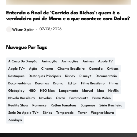
Entenda o final de ‘Corrida dos Bichos’: quem é o
verdadeiro pai de Mano e o que acontece com Dalva?
07/08/2026
Wilson Spiler
Navegue Por Tags
A Casa Do Dragão
Animação
Animações
Animes
Apple TV
Apple TV+
Ação
Cinema
Cinema Brasileiro
Comédia
Críticas
Destaques
Destaques Principais
Disney
Disney+
Documentário
Documentários
Doramas
Drama
Editor
Filme Brasileiro
Filmes
Globoplay
HBO
HBO Max
Lançamento
Marvel
Max
Netflix
Novela Brasileira
Novelas
Oscar
Paramount+
Prime Video
Reality Show
Romance
Rotten Tomatoes
Suspense
Série Brasileira
Série Da Apple TV+
Séries
Temporada
Terror
Wagner Moura
Zendaya