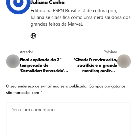
Juliana Cunha
Editora na ESPN Brasil e fã de cultura pop,
Juliana se classifica como uma nerd saudosa dos
grandes feitos da Marvel.
Anterior
Próximo
Final explicado da 2ª
'Citadel': reviravolta,
temporada de
sacrifício e a grande
‘Demolidor: Renascido’:
mentira; confira o
revelação de Murdock e
resumo da 2ª
ligação com o Homem-
temporada
O seu endereço de e-mail não será publicado.
Campos obrigatórios
Aranha
são marcados com
*