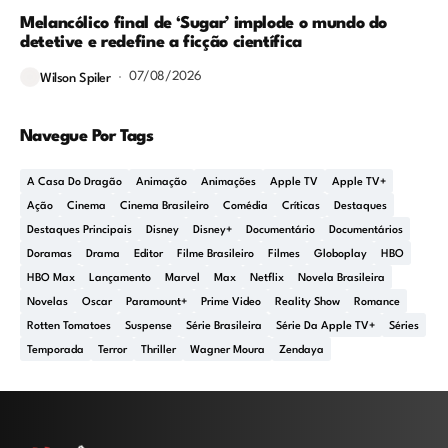
Melancólico final de ‘Sugar’ implode o mundo do
detetive e redefine a ficção científica
07/08/2026
Wilson Spiler
Navegue Por Tags
A Casa Do Dragão
Animação
Animações
Apple TV
Apple TV+
Ação
Cinema
Cinema Brasileiro
Comédia
Críticas
Destaques
Destaques Principais
Disney
Disney+
Documentário
Documentários
Doramas
Drama
Editor
Filme Brasileiro
Filmes
Globoplay
HBO
HBO Max
Lançamento
Marvel
Max
Netflix
Novela Brasileira
Novelas
Oscar
Paramount+
Prime Video
Reality Show
Romance
Rotten Tomatoes
Suspense
Série Brasileira
Série Da Apple TV+
Séries
Temporada
Terror
Thriller
Wagner Moura
Zendaya