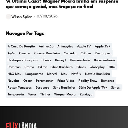
‘A Última Casa’: Wagner Moura brilha em suspense
que começa genial, mas tropeça no final
07/08/2026
Wilson Spiler
Navegue Por Tags
A Casa Do Dragão
Animação
Animações
Apple TV
Apple TV+
Ação
Cinema
Cinema Brasileiro
Comédia
Críticas
Destaques
Destaques Principais
Disney
Disney+
Documentário
Documentários
Doramas
Drama
Editor
Filme Brasileiro
Filmes
Globoplay
HBO
HBO Max
Lançamento
Marvel
Max
Netflix
Novela Brasileira
Novelas
Oscar
Paramount+
Prime Video
Reality Show
Romance
Rotten Tomatoes
Suspense
Série Brasileira
Série Da Apple TV+
Séries
Temporada
Terror
Thriller
Wagner Moura
Zendaya