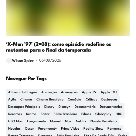
‘X-Men ’97’ (2×08): como episódio redefine os
mutantes para o final da temporada
05/08/2026
Wilson Spiler
Navegue Por Tags
A Casa Do Dragão
Animação
Animações
Apple TV
Apple TV+
Ação
Cinema
Cinema Brasileiro
Comédia
Críticas
Destaques
Destaques Principais
Disney
Disney+
Documentário
Documentários
Doramas
Drama
Editor
Filme Brasileiro
Filmes
Globoplay
HBO
HBO Max
Lançamento
Marvel
Max
Netflix
Novela Brasileira
Novelas
Oscar
Paramount+
Prime Video
Reality Show
Romance