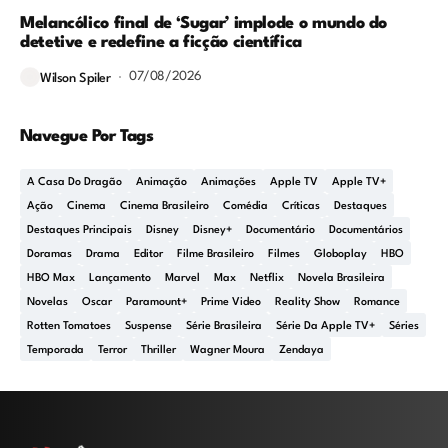
Melancólico final de ‘Sugar’ implode o mundo do
detetive e redefine a ficção científica
07/08/2026
Wilson Spiler
Navegue Por Tags
A Casa Do Dragão
Animação
Animações
Apple TV
Apple TV+
Ação
Cinema
Cinema Brasileiro
Comédia
Críticas
Destaques
Destaques Principais
Disney
Disney+
Documentário
Documentários
Doramas
Drama
Editor
Filme Brasileiro
Filmes
Globoplay
HBO
HBO Max
Lançamento
Marvel
Max
Netflix
Novela Brasileira
Novelas
Oscar
Paramount+
Prime Video
Reality Show
Romance
Rotten Tomatoes
Suspense
Série Brasileira
Série Da Apple TV+
Séries
Temporada
Terror
Thriller
Wagner Moura
Zendaya