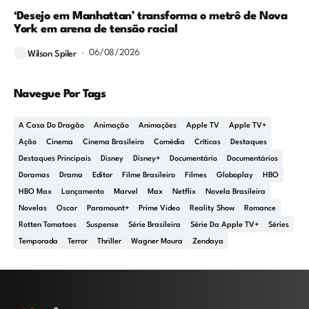
‘Desejo em Manhattan’ transforma o metrô de Nova
York em arena de tensão racial
06/08/2026
Wilson Spiler
Navegue Por Tags
A Casa Do Dragão
Animação
Animações
Apple TV
Apple TV+
Ação
Cinema
Cinema Brasileiro
Comédia
Críticas
Destaques
Destaques Principais
Disney
Disney+
Documentário
Documentários
Doramas
Drama
Editor
Filme Brasileiro
Filmes
Globoplay
HBO
HBO Max
Lançamento
Marvel
Max
Netflix
Novela Brasileira
Novelas
Oscar
Paramount+
Prime Video
Reality Show
Romance
Rotten Tomatoes
Suspense
Série Brasileira
Série Da Apple TV+
Séries
Temporada
Terror
Thriller
Wagner Moura
Zendaya