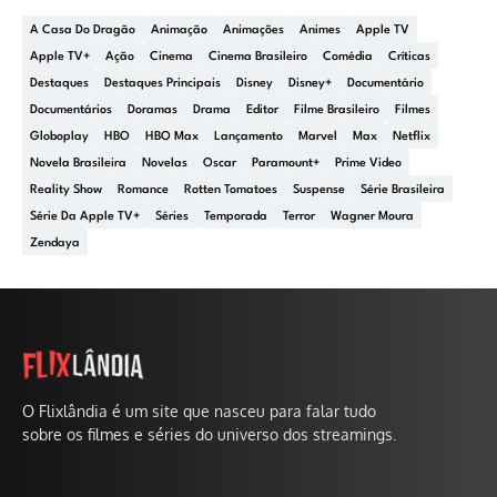
A Casa Do Dragão
Animação
Animações
Animes
Apple TV
Apple TV+
Ação
Cinema
Cinema Brasileiro
Comédia
Críticas
Destaques
Destaques Principais
Disney
Disney+
Documentário
Documentários
Doramas
Drama
Editor
Filme Brasileiro
Filmes
Globoplay
HBO
HBO Max
Lançamento
Marvel
Max
Netflix
Novela Brasileira
Novelas
Oscar
Paramount+
Prime Video
Reality Show
Romance
Rotten Tomatoes
Suspense
Série Brasileira
Série Da Apple TV+
Séries
Temporada
Terror
Wagner Moura
Zendaya
O Flixlândia é um site que nasceu para falar tudo
sobre os filmes e séries do universo dos streamings.