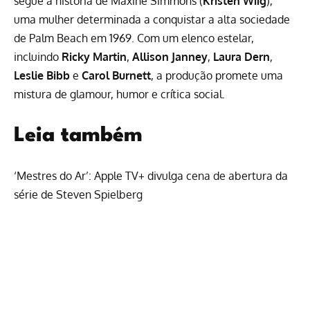
segue a história de Maxine Simmons (
Kristen Wiig
),
uma mulher determinada a conquistar a alta sociedade
de Palm Beach em 1969. Com um elenco estelar,
incluindo
Ricky Martin
,
Allison Janney
,
Laura Dern
,
Leslie Bibb
e
Carol Burnett
, a produção promete uma
mistura de glamour, humor e crítica social.
Leia também
‘Mestres do Ar’: Apple TV+ divulga cena de abertura da
série de Steven Spielberg