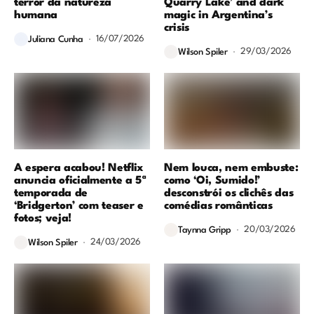
terror da natureza
Quarry Lake’ and dark
humana
magic in Argentina’s
crisis
16/07/2026
Juliana Cunha
29/03/2026
Wilson Spiler
A espera acabou! Netflix
Nem louca, nem embuste:
anuncia oficialmente a 5ª
como ‘Oi, Sumido!’
temporada de
desconstrói os clichês das
‘Bridgerton’ com teaser e
comédias românticas
fotos; veja!
20/03/2026
Taynna Gripp
24/03/2026
Wilson Spiler