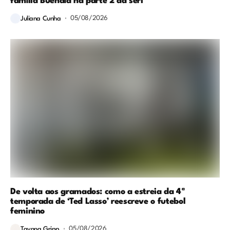
família Buendía na parte 2 da séri
05/08/2026
Juliana Cunha
De volta aos gramados: como a estreia da 4ª
temporada de ‘Ted Lasso’ reescreve o futebol
feminino
05/08/2026
Taynna Gripp