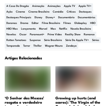
A Casa Do Dragão
Animação
Animações
Apple TV
Apple TV+
Ação
Cinema
Cinema Brasileiro
Comédia
Críticas
Destaques
Destaques Principais
Disney
Disney+
Documentário
Documentários
Doramas
Drama
Editor
Filme Brasileiro
Filmes
Globoplay
HBO
HBO Max
Lançamento
Marvel
Max
Netflix
Novela Brasileira
Novelas
Oscar
Paramount+
Prime Video
Reality Show
Romance
Rotten Tomatoes
Suspense
Série Brasileira
Série Da Apple TV+
Séries
Temporada
Terror
Thriller
Wagner Moura
Zendaya
Artigos Relacionados
‘O Senhor das Moscas’
Growing up hurts (and
resgata o verdadeiro
scares): ‘The Virgin of the