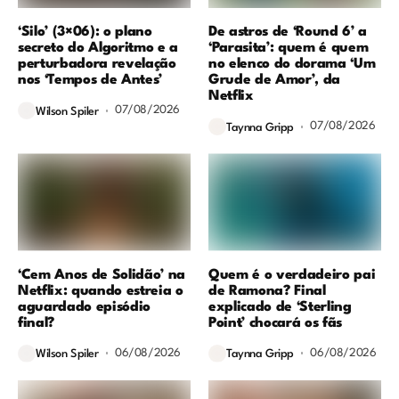
‘Silo’ (3×06): o plano
De astros de ‘Round 6’ a
secreto do Algoritmo e a
‘Parasita’: quem é quem
perturbadora revelação
no elenco do dorama ‘Um
nos ‘Tempos de Antes’
Grude de Amor’, da
Netflix
07/08/2026
Wilson Spiler
07/08/2026
Taynna Gripp
‘Cem Anos de Solidão’ na
Quem é o verdadeiro pai
Netflix: quando estreia o
de Ramona? Final
aguardado episódio
explicado de ‘Sterling
final?
Point’ chocará os fãs
06/08/2026
06/08/2026
Wilson Spiler
Taynna Gripp