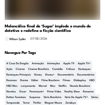
Melancólico final de ‘Sugar’ implode o mundo do
detetive e redefine a ficção científica
07/08/2026
Wilson Spiler
Navegue Por Tags
A Casa Do Dragão
Animação
Animações
Apple TV
Apple TV+
Ação
Cinema
Cinema Brasileiro
Comédia
Críticas
Destaques
Destaques Principais
Disney
Disney+
Documentário
Documentários
Doramas
Drama
Editor
Filme Brasileiro
Filmes
Globoplay
HBO
HBO Max
Lançamento
Marvel
Max
Netflix
Novela Brasileira
Novelas
Oscar
Paramount+
Prime Video
Reality Show
Romance
Rotten Tomatoes
Suspense
Série Brasileira
Série Da Apple TV+
Séries
Temporada
Terror
Thriller
Wagner Moura
Zendaya